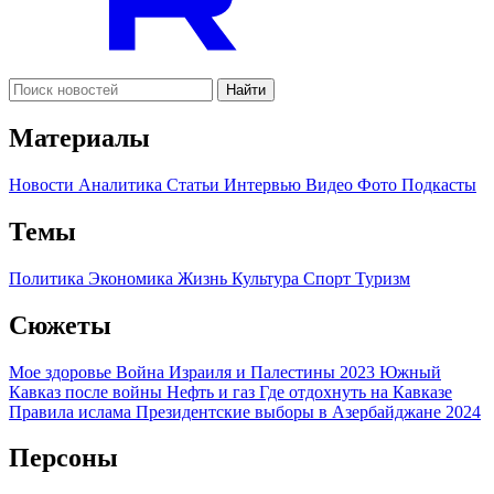
Найти
Материалы
Новости
Аналитика
Статьи
Интервью
Видео
Фото
Подкасты
Темы
Политика
Экономика
Жизнь
Культура
Спорт
Туризм
Сюжеты
Мое здоровье
Война Израиля и Палестины 2023
Южный
Кавказ после войны
Нефть и газ
Где отдохнуть на Кавказе
Правила ислама
Президентские выборы в Азербайджане 2024
Персоны