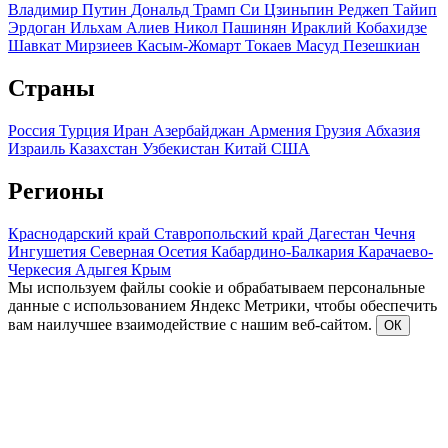
Владимир Путин
Дональд Трамп
Си Цзиньпин
Реджеп Тайип
Эрдоган
Ильхам Алиев
Никол Пашинян
Ираклий Кобахидзе
Шавкат Мирзиеев
Касым-Жомарт Токаев
Масуд Пезешкиан
Страны
Россия
Турция
Иран
Азербайджан
Армения
Грузия
Абхазия
Израиль
Казахстан
Узбекистан
Китай
США
Регионы
Краснодарский край
Ставропольский край
Дагестан
Чечня
Ингушетия
Северная Осетия
Кабардино-Балкария
Карачаево-
Черкесия
Адыгея
Крым
Мы используем файлы cookie и обрабатываем персональные
данные с использованием Яндекс Метрики, чтобы обеспечить
вам наилучшее взаимодействие с нашим веб-сайтом.
ОК