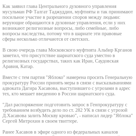
Как заявил глава Центрального духовного управления
мусульман РФ Талгат Таджуддин, муфтияты и так принимают
посильное участие в разрешении споров между людьми:
верующие обращаются в духовные управления, если у них
возникают религиозные вопросы, либо семейные, либо
вопросы наследства, потому что в шариате эти правовые
сферы несколько отличаются от светских.
В свою очередь глава Московского муфтията Альбир Крганов
заметил, что присутствие шариатского суда уместно в
религиозных государствах, таких как Иран, Саудовская
Аравия, Катар.
Вместе с тем партия "Яблоко" намерена просить Генеральную
прокуратуру России принять меры в связи с высказываниями
адвоката Дагира Хасавова, выступившего с угрозами в адрес
тех, кто мешает введению в России шариатского суда.
"Дал распоряжение подготовить запрос в Генпрокуратуру с
требованием возбудить дело по ст. 282 УК в связи с угрозой
Д.Хасавова залить Москву кровью", - написал лидер "Яблока"
Сергей Митрохин в своем твиттере.
Ранее Хасавов в эфире одного из федеральных каналов