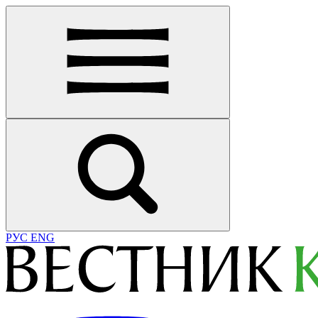
РУС
ENG