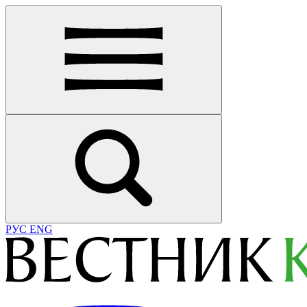
РУС
ENG