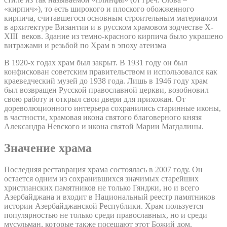
«кирпич»), то есть широкого и плоского обожженного
кирпича, считавшегося основным строительным материалом
в архитектуре Византии и в русском храмовом зодчестве X-
XIII веков. Здание из темно-красного кирпича было украшено
витражами и резьбой по Храм в эпоху атеизма
В 1920-х годах храм был закрыт. В 1931 году он был
конфискован советским правительством и использовался как
краеведческий музей до 1938 года. Лишь в 1946 году храм
был возвращен Русской православной церкви, возобновил
свою работу и открыл свои двери для прихожан. От
дореволюционного интерьера сохранились старинные иконы,
в частности, храмовая икона святого благоверного князя
Александра Невского и икона святой Марии Магдалины.
Значение храма
Последняя реставрация храма состоялась в 2007 году. Он
остается одним из сохранившихся значимых старейших
христианских памятников не только Гянджи, но и всего
Азербайджана и входит в Национальный реестр памятников
истории Азербайджанской Республики. Храм пользуется
популярностью не только среди православных, но и среди
мусульман, которые также посещают этот Божий дом.