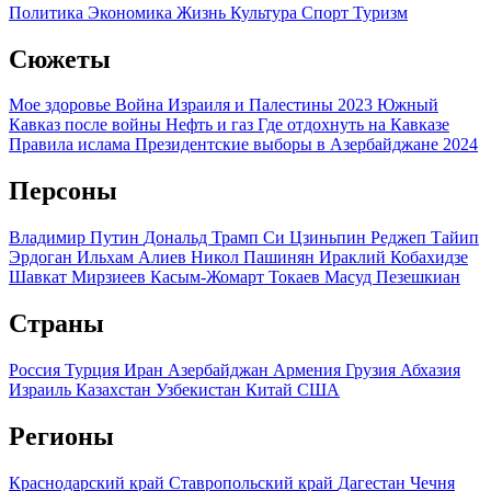
Политика
Экономика
Жизнь
Культура
Спорт
Туризм
Сюжеты
Мое здоровье
Война Израиля и Палестины 2023
Южный
Кавказ после войны
Нефть и газ
Где отдохнуть на Кавказе
Правила ислама
Президентские выборы в Азербайджане 2024
Персоны
Владимир Путин
Дональд Трамп
Си Цзиньпин
Реджеп Тайип
Эрдоган
Ильхам Алиев
Никол Пашинян
Ираклий Кобахидзе
Шавкат Мирзиеев
Касым-Жомарт Токаев
Масуд Пезешкиан
Страны
Россия
Турция
Иран
Азербайджан
Армения
Грузия
Абхазия
Израиль
Казахстан
Узбекистан
Китай
США
Регионы
Краснодарский край
Ставропольский край
Дагестан
Чечня