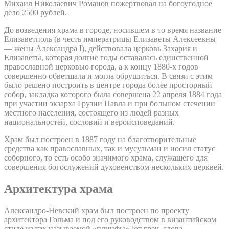
Михаил Николаевич Романов пожертвовал на богоугодное
дело 2500 рублей.
До возведения храма в городе, носившем в то время название
Елизаветполь (в честь императрицы Елизаветы Алексеевны
— жены Александра I), действовала церковь Захария и
Елизаветы, которая долгие годы оставалась единственной
православной церковью города, а к концу 1880-х годов
совершенно обветшала и могла обрушиться. В связи с этим
было решено построить в центре города более просторный
собор, закладка которого была совершена 22 апреля 1884 года
при участии экзарха Грузии Павла и при большом стечении
местного населения, состоящего из людей разных
национальностей, сословий и вероисповеданий.
Храм был построен в 1887 году на благотворительные
средства как православных, так и мусульман и носил статус
соборного, то есть особо значимого храма, служащего для
совершения богослужений духовенством нескольких церквей.
Архитектура храма
Александро-Невский храм был построен по проекту
архитектора Гольма и под его руководством в византийском
стиле из так называемой «плинфы» (от греч. слова –