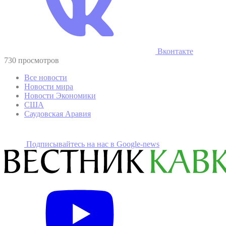
Вконтакте
730 просмотров
Все новости
Новости мира
Новости Экономики
США
Саудовская Аравия
Подписывайтесь на наc в Google-news