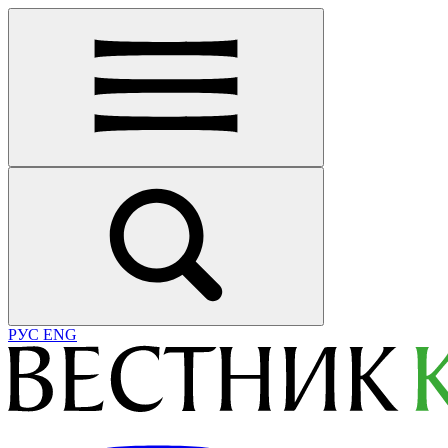
РУС
ENG