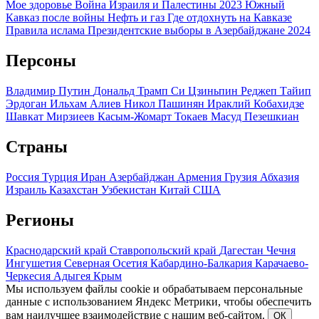
Мое здоровье
Война Израиля и Палестины 2023
Южный
Кавказ после войны
Нефть и газ
Где отдохнуть на Кавказе
Правила ислама
Президентские выборы в Азербайджане 2024
Персоны
Владимир Путин
Дональд Трамп
Си Цзиньпин
Реджеп Тайип
Эрдоган
Ильхам Алиев
Никол Пашинян
Ираклий Кобахидзе
Шавкат Мирзиеев
Касым-Жомарт Токаев
Масуд Пезешкиан
Страны
Россия
Турция
Иран
Азербайджан
Армения
Грузия
Абхазия
Израиль
Казахстан
Узбекистан
Китай
США
Регионы
Краснодарский край
Ставропольский край
Дагестан
Чечня
Ингушетия
Северная Осетия
Кабардино-Балкария
Карачаево-
Черкесия
Адыгея
Крым
Мы используем файлы cookie и обрабатываем персональные
данные с использованием Яндекс Метрики, чтобы обеспечить
вам наилучшее взаимодействие с нашим веб-сайтом.
ОК