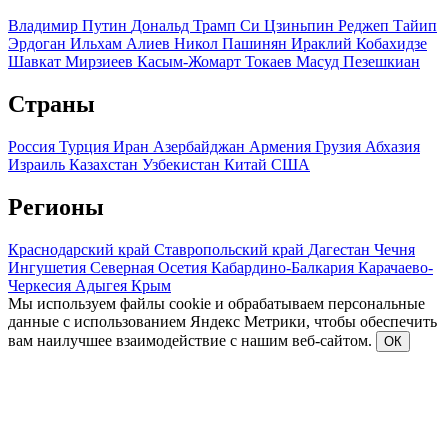
Владимир Путин
Дональд Трамп
Си Цзиньпин
Реджеп Тайип
Эрдоган
Ильхам Алиев
Никол Пашинян
Ираклий Кобахидзе
Шавкат Мирзиеев
Касым-Жомарт Токаев
Масуд Пезешкиан
Страны
Россия
Турция
Иран
Азербайджан
Армения
Грузия
Абхазия
Израиль
Казахстан
Узбекистан
Китай
США
Регионы
Краснодарский край
Ставропольский край
Дагестан
Чечня
Ингушетия
Северная Осетия
Кабардино-Балкария
Карачаево-
Черкесия
Адыгея
Крым
Мы используем файлы cookie и обрабатываем персональные
данные с использованием Яндекс Метрики, чтобы обеспечить
вам наилучшее взаимодействие с нашим веб-сайтом.
ОК