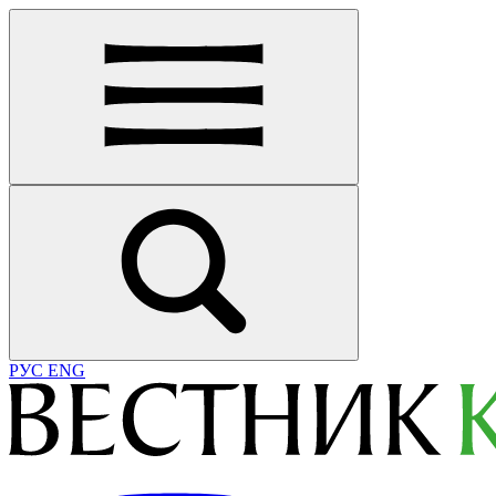
РУС
ENG