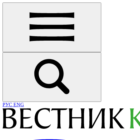
РУС
ENG