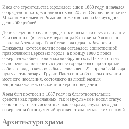
Идея его строительства зародилась еще в 1868 году, и начался
сбор средств, который длился около 20 лет. Сам великий князь
Михаил Николаевич Романов пожертвовал на богоугодное
дело 2500 рублей.
До возведения храма в городе, носившем в то время название
Елизаветполь (в честь императрицы Елизаветы Алексеевны
— жены Александра I), действовала церковь Захария и
Елизаветы, которая долгие годы оставалась единственной
православной церковью города, а к концу 1880-х годов
совершенно обветшала и могла обрушиться. В связи с этим
было решено построить в центре города более просторный
собор, закладка которого была совершена 22 апреля 1884 года
при участии экзарха Грузии Павла и при большом стечении
местного населения, состоящего из людей разных
национальностей, сословий и вероисповеданий.
Храм был построен в 1887 году на благотворительные
средства как православных, так и мусульман и носил статус
соборного, то есть особо значимого храма, служащего для
совершения богослужений духовенством нескольких церквей.
Архитектура храма