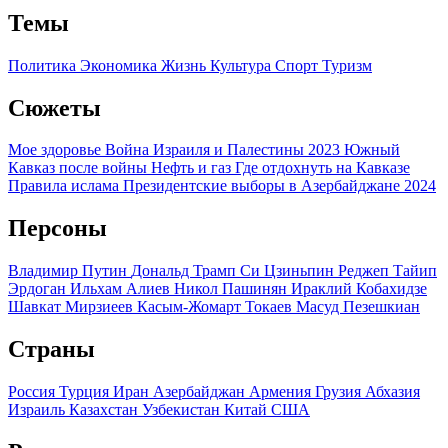
Темы
Политика
Экономика
Жизнь
Культура
Спорт
Туризм
Сюжеты
Мое здоровье
Война Израиля и Палестины 2023
Южный
Кавказ после войны
Нефть и газ
Где отдохнуть на Кавказе
Правила ислама
Президентские выборы в Азербайджане 2024
Персоны
Владимир Путин
Дональд Трамп
Си Цзиньпин
Реджеп Тайип
Эрдоган
Ильхам Алиев
Никол Пашинян
Ираклий Кобахидзе
Шавкат Мирзиеев
Касым-Жомарт Токаев
Масуд Пезешкиан
Страны
Россия
Турция
Иран
Азербайджан
Армения
Грузия
Абхазия
Израиль
Казахстан
Узбекистан
Китай
США