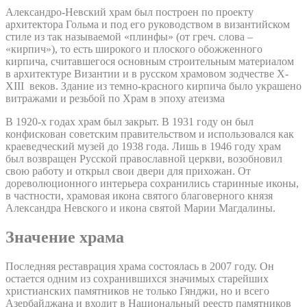
Александро-Невский храм был построен по проекту
архитектора Гольма и под его руководством в византийском
стиле из так называемой «плинфы» (от греч. слова –
«кирпич»), то есть широкого и плоского обожженного
кирпича, считавшегося основным строительным материалом
в архитектуре Византии и в русском храмовом зодчестве X-
XIII веков. Здание из темно-красного кирпича было украшено
витражами и резьбой по Храм в эпоху атеизма
В 1920-х годах храм был закрыт. В 1931 году он был
конфискован советским правительством и использовался как
краеведческий музей до 1938 года. Лишь в 1946 году храм
был возвращен Русской православной церкви, возобновил
свою работу и открыл свои двери для прихожан. От
дореволюционного интерьера сохранились старинные иконы,
в частности, храмовая икона святого благоверного князя
Александра Невского и икона святой Марии Магдалины.
Значение храма
Последняя реставрация храма состоялась в 2007 году. Он
остается одним из сохранившихся значимых старейших
христианских памятников не только Гянджи, но и всего
Азербайджана и входит в Национальный реестр памятников