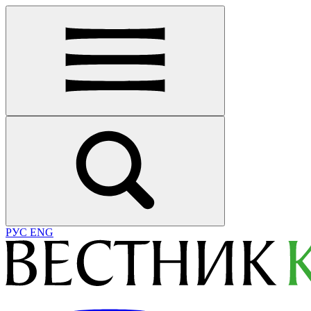
РУС
ENG