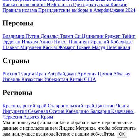
Кавказ после войны
Нефть и газ
Где отдохнуть на Кавказе
Правила ислама
Президентские выборы в Азербайджане 2024
Персоны
Владимир Путин
Дональд Трамп
Си Цзиньпин
Реджеп Тайип
Эрдоган
Ильхам Алиев
Никол Пашинян
Ираклий Кобахидзе
Шавкат Мирзиеев
Касым-Жомарт Токаев
Масуд Пезешкиан
Страны
Россия
Турция
Иран
Азербайджан
Армения
Грузия
Абхазия
Израиль
Казахстан
Узбекистан
Китай
США
Регионы
Краснодарский край
Ставропольский край
Дагестан
Чечня
Ингушетия
Северная Осетия
Кабардино-Балкария
Карачаево-
Черкесия
Адыгея
Крым
Мы используем файлы cookie и обрабатываем персональные
данные с использованием Яндекс Метрики, чтобы обеспечить
вам наилучшее взаимодействие с нашим веб-сайтом.
ОК