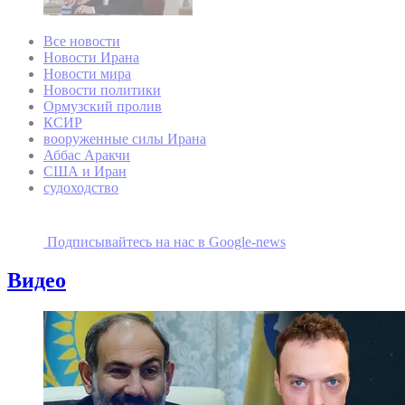
Все новости
Новости Ирана
Новости мира
Новости политики
Ормузский пролив
КСИР
вооруженные силы Ирана
Аббас Аракчи
США и Иран
судоходство
Подписывайтесь на наc в Google-news
Видео