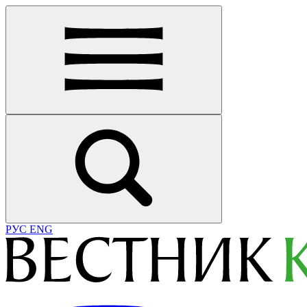
РУС
ENG