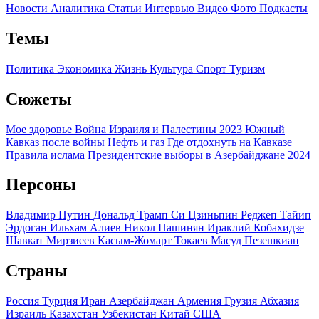
Новости
Аналитика
Статьи
Интервью
Видео
Фото
Подкасты
Темы
Политика
Экономика
Жизнь
Культура
Спорт
Туризм
Сюжеты
Мое здоровье
Война Израиля и Палестины 2023
Южный
Кавказ после войны
Нефть и газ
Где отдохнуть на Кавказе
Правила ислама
Президентские выборы в Азербайджане 2024
Персоны
Владимир Путин
Дональд Трамп
Си Цзиньпин
Реджеп Тайип
Эрдоган
Ильхам Алиев
Никол Пашинян
Ираклий Кобахидзе
Шавкат Мирзиеев
Касым-Жомарт Токаев
Масуд Пезешкиан
Страны
Россия
Турция
Иран
Азербайджан
Армения
Грузия
Абхазия
Израиль
Казахстан
Узбекистан
Китай
США