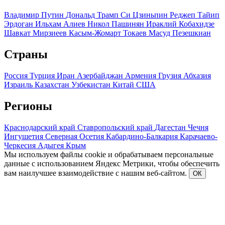
Владимир Путин
Дональд Трамп
Си Цзиньпин
Реджеп Тайип
Эрдоган
Ильхам Алиев
Никол Пашинян
Ираклий Кобахидзе
Шавкат Мирзиеев
Касым-Жомарт Токаев
Масуд Пезешкиан
Страны
Россия
Турция
Иран
Азербайджан
Армения
Грузия
Абхазия
Израиль
Казахстан
Узбекистан
Китай
США
Регионы
Краснодарский край
Ставропольский край
Дагестан
Чечня
Ингушетия
Северная Осетия
Кабардино-Балкария
Карачаево-
Черкесия
Адыгея
Крым
Мы используем файлы cookie и обрабатываем персональные
данные с использованием Яндекс Метрики, чтобы обеспечить
вам наилучшее взаимодействие с нашим веб-сайтом.
ОК