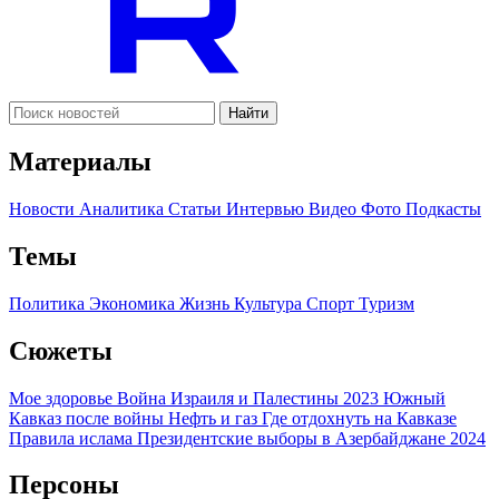
Найти
Материалы
Новости
Аналитика
Статьи
Интервью
Видео
Фото
Подкасты
Темы
Политика
Экономика
Жизнь
Культура
Спорт
Туризм
Сюжеты
Мое здоровье
Война Израиля и Палестины 2023
Южный
Кавказ после войны
Нефть и газ
Где отдохнуть на Кавказе
Правила ислама
Президентские выборы в Азербайджане 2024
Персоны