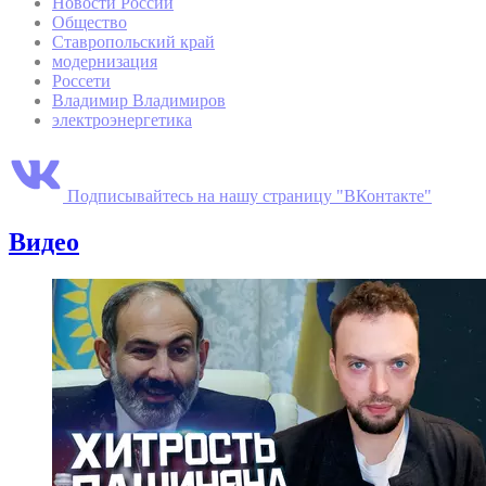
Новости России
Общество
Ставропольский край
модернизация
Россети
Владимир Владимиров
электроэнергетика
Подписывайтесь на нашу страницу "ВКонтакте"
Видео