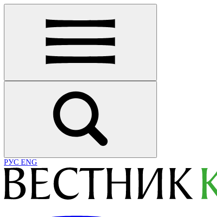
РУС
ENG