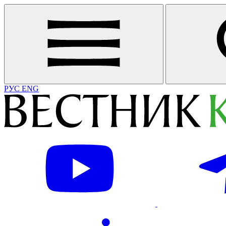
РУС
ENG