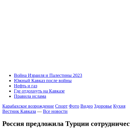
Война Израиля и Палестины 2023
Южный Кавказ после войны
Нефть и газ
Где отдохнуть на Кавказе
Правила ислама
Карабахское возрождение
Спорт
Фото
Видео
Здоровье
Кухня
Вестник Кавказа
—
Все новости
Россия предложила Турции сотрудниче