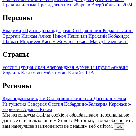
Правила ислама
Президентские выборы в Азербайджане 2024
Персоны
Владимир Путин
Дональд Трамп
Си Цзиньпин
Реджеп Тайип
Эрдоган
Ильхам Алиев
Никол Пашинян
Ираклий Кобахидзе
Шавкат Мирзиеев
Касым-Жомарт Токаев
Масуд Пезешкиан
Страны
Россия
Турция
Иран
Азербайджан
Армения
Грузия
Абхазия
Израиль
Казахстан
Узбекистан
Китай
США
Регионы
Краснодарский край
Ставропольский край
Дагестан
Чечня
Ингушетия
Северная Осетия
Кабардино-Балкария
Карачаево-
Черкесия
Адыгея
Крым
Мы используем файлы cookie и обрабатываем персональные
данные с использованием Яндекс Метрики, чтобы обеспечить
вам наилучшее взаимодействие с нашим веб-сайтом.
ОК