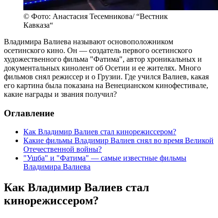
© Фото: Анастасия Тесемникова/ “Вестник
Кавказа“
Владимира Валиева называют основоположником
осетинского кино. Он — создатель первого осетинского
художественного фильма "Фатима", автор хроникальных и
документальных кинолент об Осетии и ее жителях. Много
фильмов снял режиссер и о Грузии. Где учился Валиев, какая
его картина была показана на Венецианском кинофестивале,
какие награды и звания получил?
Оглавление
Как Владимир Валиев стал кинорежиссером?
Какие фильмы Владимир Валиев снял во время Великой
Отечественной войны?
"Ушба" и "Фатима" — самые известные фильмы
Владимира Валиева
Как Владимир Валиев стал
кинорежиссером?