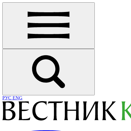
РУС
ENG