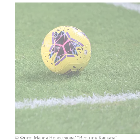
© Фото: Мария Новоселова/ “Вестник Кавказа“