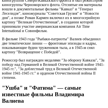
киногруппой Северо-Кавказского фронта и был режиссером
киногруппы Черноморского флота. Отснятые им материалы
вошли в документальные фильмы "Кавказ" и "Генерал
Леселидзе", киножурналы "Советская Грузия" и "Новости
дня", а позже Роман Кармен включил их в многосерийную
картину "Великая Отечественная", в создании которой
принимали участие американская компания Air Time
International и Совинфильм.
В фильме 1943 года "Рыбаки-патриоты" Валиев объединил
две тематические линии — фронтовые эпизоды и кадры,
показывающие будни тружеников тыла, а в 1945-м снял
картину "Возвращение с Победой".
Режиссер был награжден медалями "За оборону Кавказа", "За
победу над Германией в Великой Отечественной войне 1941-
1945 гг.", "За доблестный труд в Великой Отечественной
войне 1941-1945 гг." и орденом Отечественной войны II
степени.
"Ушба" и "Фатима" — самые
известные фильмы Владимира
Валиева