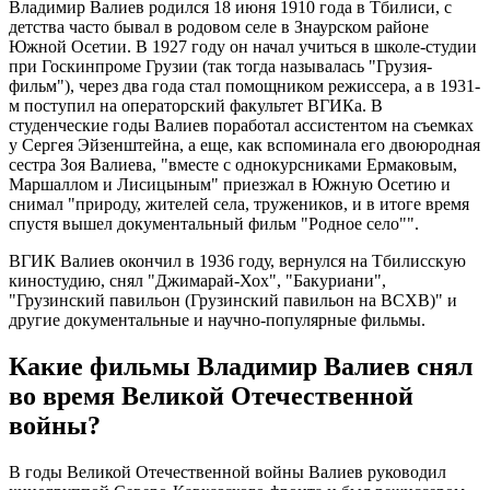
Владимир Валиев родился 18 июня 1910 года в Тбилиси, с
детства часто бывал в родовом селе в Знаурском районе
Южной Осетии. В 1927 году он начал учиться в школе-студии
при Госкинпроме Грузии (так тогда называлась "Грузия-
фильм"), через два года стал помощником режиссера, а в 1931-
м поступил на операторский факультет ВГИКа. В
студенческие годы Валиев поработал ассистентом на съемках
у Сергея Эйзенштейна, а еще, как вспоминала его двоюродная
сестра Зоя Валиева, "вместе с однокурсниками Ермаковым,
Маршаллом и Лисицыным" приезжал в Южную Осетию и
снимал "природу, жителей села, тружеников, и в итоге время
спустя вышел документальный фильм "Родное село"".
ВГИК Валиев окончил в 1936 году, вернулся на Тбилисскую
киностудию, снял "Джимарай-Хох", "Бакуриани",
"Грузинский павильон (Грузинский павильон на ВСХВ)" и
другие документальные и научно-популярные фильмы.
Какие фильмы Владимир Валиев снял
во время Великой Отечественной
войны?
В годы Великой Отечественной войны Валиев руководил