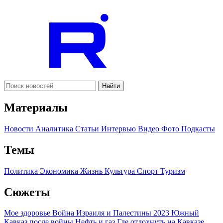
Найти
Материалы
Новости
Аналитика
Статьи
Интервью
Видео
Фото
Подкасты
Темы
Политика
Экономика
Жизнь
Культура
Спорт
Туризм
Сюжеты
Мое здоровье
Война Израиля и Палестины 2023
Южный
Кавказ после войны
Нефть и газ
Где отдохнуть на Кавказе