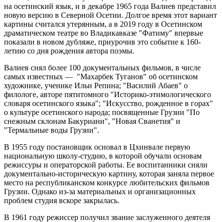
на осетинский язык, и в декабре 1965 года Валиев представил
новую версию в Северной Осетии. Долгое время этот вариант
картины считался утерянным, а в 2019 году в Осетинском
драматическом театре во Владикавказе "Фатиму" впервые
показали в новом дубляже, приурочив это событие к 160-
летию со дня рождения автора поэмы.
Валиев снял более 100 документальных фильмов, в числе
самых известных — "Махарбек Туганов" об осетинском
художнике, ученике Ильи Репина; "Василий Абаев" о
филологе, авторе пятитомного "Историко-этимологического
словаря осетинского языка"; "Искусство, рожденное в горах"
о культуре осетинского народа; посвященные Грузии "По
снежным склонам Бакуриани", "Новая Сванетия" и
"Термальные воды Грузии".
В 1955 году постановщик основал в Цхинвале первую
национальную школу-студию, в которой обучали основам
режиссуры и операторской работы. Ее воспитанники сняли
документально-историческую картину, которая заняла первое
место на республиканском конкурсе любительских фильмов
Грузии. Однако из-за материальных и организационных
проблем студия вскоре закрылась.
В 1961 году режиссер получил звание заслуженного деятеля