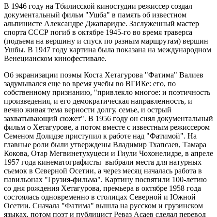
В 1946 году на Тбилисской киностудии режиссер создал
документальный фильм "Ушба" в память об известном
альпинисте Александре Джапаридзе. Заслуженный мастер
спорта СССР погиб в октябре 1945-го во время траверса
(подъема на вершину и спуск по разным маршрутам) вершин
Ушбы. В 1947 году картина была показана на международном
Венецианском кинофестивале.
Об экранизации поэмы Коста Хетагурова "Фатима" Валиев
задумывался еще во время учебы во ВГИКе: его, по
собственному признанию, "привлекло многое: и поэтичность
произведения, и его демократическая направленность, и
вечно живая тема верности долгу, семье, и острый
захватывающий сюжет". В 1956 году он снял документальный
фильм о Хетагурове, а потом вместе с известным режиссером
Семеном Долидзе приступил к работе над "Фатимой". На
главные роли были утверждены Владимир Тхапсаев, Тамара
Кокова, Отар Мегвинетухуцеси и Гиули Чохонелидзе, в апреле
1957 года кинематографисты выбрали места для натурных
съемок в Северной Осетии, а через месяц началась работа в
павильонах "Грузия-фильма". Картину посвятили 100-летию
со дня рождения Хетагурова, премьера в октябре 1958 года
состоялась одновременно в столицах Северной и Южной
Осетии. Сначала "Фатима" вышла на русском и грузинском
языках, потом поэт и публицист Реваз Асаев сделал перевод