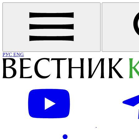
РУС
ENG