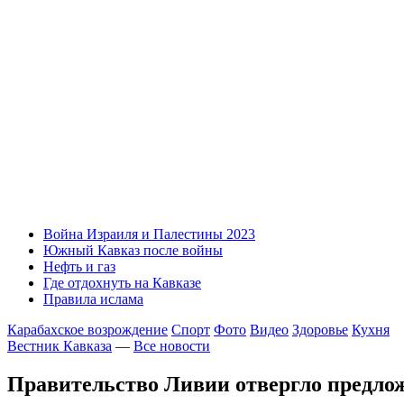
Война Израиля и Палестины 2023
Южный Кавказ после войны
Нефть и газ
Где отдохнуть на Кавказе
Правила ислама
Карабахское возрождение
Спорт
Фото
Видео
Здоровье
Кухня
Вестник Кавказа
—
Все новости
Правительство Ливии отвергло предл