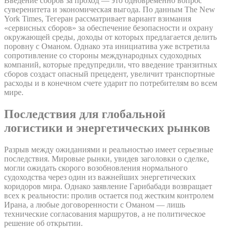
Введение сборов за проход — это одновременно вопрос
суверенитета и экономическая выгода. По данным The New
York Times, Тегеран рассматривает вариант взимания
«сервисных сборов» за обеспечение безопасности и охрану
окружающей среды, доходы от которых предлагается делить
поровну с Оманом. Однако эта инициатива уже встретила
сопротивление со стороны международных судоходных
компаний, которые предупредили, что введение транзитных
сборов создаст опасный прецедент, увеличит транспортные
расходы и в конечном счете ударит по потребителям во всем
мире.
Последствия для глобальной
логистики и энергетических рынков
Разрыв между ожиданиями и реальностью имеет серьезные
последствия. Мировые рынки, увидев заголовки о сделке,
могли ожидать скорого возобновления нормального
судоходства через один из важнейших энергетических
коридоров мира. Однако заявление Гарибабади возвращает
всех к реальности: пролив остается под жестким контролем
Ирана, а любые договоренности с Оманом — лишь
технические согласования маршрутов, а не политическое
решение об открытии.