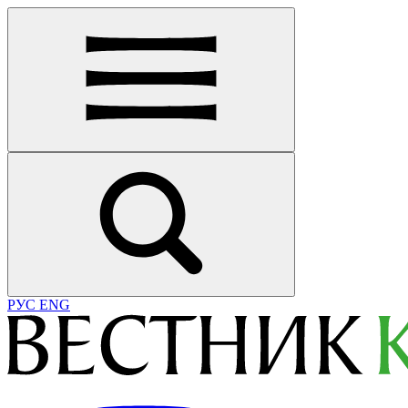
РУС
ENG