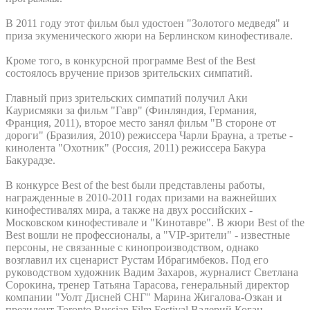
В 2011 году этот фильм был удостоен "Золотого медведя" и
приза экуменического жюри на Берлинском кинофестивале.
Кроме того, в конкурсной программе Best of the Best
состоялось вручение призов зрительских симпатий.
Главный приз зрительских симпатий получил Аки
Каурисмяки за фильм "Гавр" (Финляндия, Германия,
Франция, 2011), второе место занял фильм "В стороне от
дороги" (Бразилия, 2010) режиссера Чарли Брауна, а третье -
кинолента "Охотник" (Россия, 2011) режиссера Бакура
Бакурадзе.
В конкурсе Best of the best были представлены работы,
награжденные в 2010-2011 годах призами на важнейших
кинофестивалях мира, а также на двух российских -
Московском кинофестивале и "Кинотавре". В жюри Best of the
Best вошли не профессионалы, а "VIP-зрители" - известные
персоны, не связанные с кинопроизводством, однако
возглавил их сценарист Рустам Ибрагимбеков. Под его
руководством художник Вадим Захаров, журналист Светлана
Сорокина, тренер Татьяна Тарасова, генеральный директор
компании "Уолт Дисней СНГ" Марина Жигалова-Озкан и
президент Toronto Russian Film Festival Валерий Коган