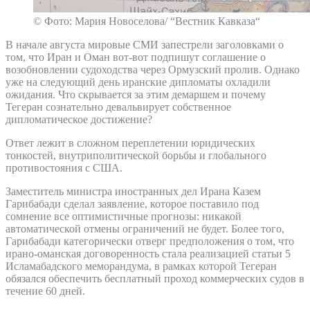
© Фото: Мария Новоселова/ “Вестник Кавказа“
В начале августа мировые СМИ запестрели заголовками о
том, что Иран и Оман вот-вот подпишут соглашение о
возобновлении судоходства через Ормузский пролив. Однако
уже на следующий день иранские дипломаты охладили
ожидания. Что скрывается за этим демаршем и почему
Тегеран сознательно девальвирует собственное
дипломатическое достижение?
Ответ лежит в сложном переплетении юридических
тонкостей, внутриполитической борьбы и глобального
противостояния с США.
Заместитель министра иностранных дел Ирана Казем
Гарибабади сделал заявление, которое поставило под
сомнение все оптимистичные прогнозы: никакой
автоматической отмены ограничений не будет. Более того,
Гарибабади категорически отверг предположения о том, что
ирано-оманская договоренность стала реализацией статьи 5
Исламабадского меморандума, в рамках которой Тегеран
обязался обеспечить бесплатный проход коммерческих судов в
течение 60 дней.