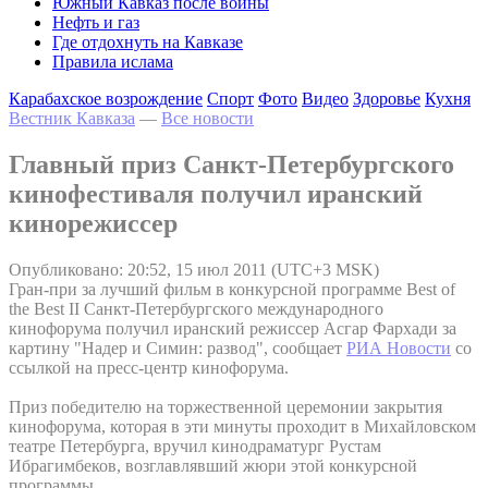
Южный Кавказ после войны
Нефть и газ
Где отдохнуть на Кавказе
Правила ислама
Карабахское возрождение
Спорт
Фото
Видео
Здоровье
Кухня
Вестник Кавказа
—
Все новости
Главный приз Санкт-Петербургского
кинофестиваля получил иранский
кинорежиссер
Опубликовано: 20:52, 15 июл 2011 (UTC+3 MSK)
Гран-при за лучший фильм в конкурсной программе Best of
the Best II Санкт-Петербургского международного
кинофорума получил иранский режиссер Асгар Фархади за
картину "Надер и Симин: развод", сообщает
РИА Новости
со
ссылкой на пресс-центр кинофорума.
Приз победителю на торжественной церемонии закрытия
кинофорума, которая в эти минуты проходит в Михайловском
театре Петербурга, вручил кинодраматург Рустам
Ибрагимбеков, возглавлявший жюри этой конкурсной
программы.