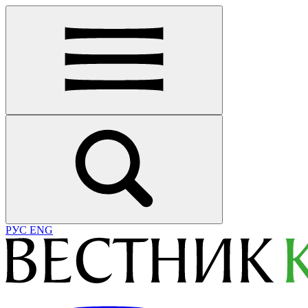
РУС
ENG