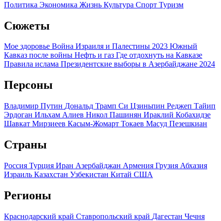
Политика
Экономика
Жизнь
Культура
Спорт
Туризм
Сюжеты
Мое здоровье
Война Израиля и Палестины 2023
Южный
Кавказ после войны
Нефть и газ
Где отдохнуть на Кавказе
Правила ислама
Президентские выборы в Азербайджане 2024
Персоны
Владимир Путин
Дональд Трамп
Си Цзиньпин
Реджеп Тайип
Эрдоган
Ильхам Алиев
Никол Пашинян
Ираклий Кобахидзе
Шавкат Мирзиеев
Касым-Жомарт Токаев
Масуд Пезешкиан
Страны
Россия
Турция
Иран
Азербайджан
Армения
Грузия
Абхазия
Израиль
Казахстан
Узбекистан
Китай
США
Регионы
Краснодарский край
Ставропольский край
Дагестан
Чечня