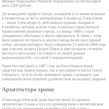
Михаил Николаевич Романов пожертвовал на богоугодное
дело 2500 рублей.
До возведения храма в городе, носившем в то время название
Елизаветполь (в честь императрицы Елизаветы Алексеевны
— жены Александра I), действовала церковь Захария и
Елизаветы, которая долгие годы оставалась единственной
православной церковью города, а к концу 1880-х годов
совершенно обветшала и могла обрушиться. В связи с этим
было решено построить в центре города более просторный
собор, закладка которого была совершена 22 апреля 1884 года
при участии экзарха Грузии Павла и при большом стечении
местного населения, состоящего из людей разных
национальностей, сословий и вероисповеданий.
Храм был построен в 1887 году на благотворительные
средства как православных, так и мусульман и носил статус
соборного, то есть особо значимого храма, служащего для
совершения богослужений духовенством нескольких церквей.
Архитектура храма
Александро-Невский храм был построен по проекту
архитектора Гольма и под его руководством в византийском
стиле из так называемой «плинфы» (от греч. слова –