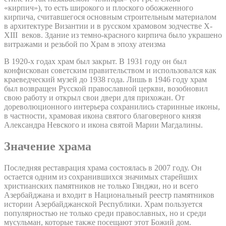
«кирпич»), то есть широкого и плоского обожженного
кирпича, считавшегося основным строительным материалом
в архитектуре Византии и в русском храмовом зодчестве X-
XIII веков. Здание из темно-красного кирпича было украшено
витражами и резьбой по Храм в эпоху атеизма
В 1920-х годах храм был закрыт. В 1931 году он был
конфискован советским правительством и использовался как
краеведческий музей до 1938 года. Лишь в 1946 году храм
был возвращен Русской православной церкви, возобновил
свою работу и открыл свои двери для прихожан. От
дореволюционного интерьера сохранились старинные иконы,
в частности, храмовая икона святого благоверного князя
Александра Невского и икона святой Марии Магдалины.
Значение храма
Последняя реставрация храма состоялась в 2007 году. Он
остается одним из сохранившихся значимых старейших
христианских памятников не только Гянджи, но и всего
Азербайджана и входит в Национальный реестр памятников
истории Азербайджанской Республики. Храм пользуется
популярностью не только среди православных, но и среди
мусульман, которые также посещают этот Божий дом.