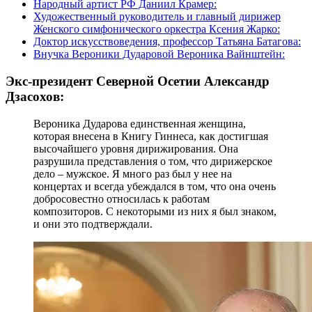
Народный артист РФ Даниил Крамер:
Художественный руководитель и главный дирижер
Женского симфонического оркестра Ксения Жарко:
Доктор искусствоведения, профессор Татьяна Батагова:
Внучка Вероники Дударовой Вероника Вайнштейн:
Экс-президент Северной Осетии Александр
Дзасохов:
Вероника Дударова единственная женщина,
которая внесена в Книгу Гиннеса, как достигшая
высочайшего уровня дирижирования. Она
разрушила представления о том, что дирижерское
дело – мужское. Я много раз был у нее на
концертах и всегда убеждался в том, что она очень
добросовестно относилась к работам
композиторов. С некоторыми из них я был знаком,
и они это подтверждали.