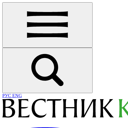
РУС
ENG