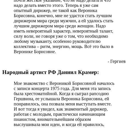
почти жесткое указание, что не надо делать и что
надо делать вместо этого. Теперь я уже сам
опытный дирижер, не такой как Вероника
Борисовна, конечно, мне не удастся стать лучшим
дирижером мира среди мужчин, а ей удалось стать
лучшим дирижером мира среди женщин. Надо
иметь невероятный характер, невероятный талант,
силу воли, не говоря уже о том, что необходимо
любому музыканту, особенно руководителю
коллектива – ритм, энергию, мощь. Всё это было в
Веронике Борисовне.
- Гергиев
Народный артист РФ Даниил Крамер:
Мое знакомство с Вероникой Борисовной началось
с записи концерта 1975 года. Для меня эта запись
была хрестоматийной. Когда я сыграл рапсодию
Гершвина, ее услышала Вероника Борисовна, ей
понравилось, она позвала меня выступать вместе.
И вот тогда я увидел, как знаменитый дирижер,
работая с молодым, практически начинающим
пианистом, внимательнейшим образом
выслушивала мои идеи, и когда ей нравилось,