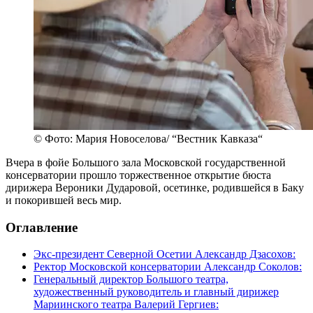
© Фото: Мария Новоселова/ “Вестник Кавказа“
Вчера в фойе Большого зала Московской государственной
консерватории прошло торжественное открытие бюста
дирижера Вероники Дударовой, осетинке, родившейся в Баку
и покорившей весь мир.
Оглавление
Экс-президент Северной Осетии Александр Дзасохов:
Ректор Московской консерватории Александр Соколов:
Генеральный директор Большого театра,
художественный руководитель и главный дирижер
Мариинского театра Валерий Гергиев: