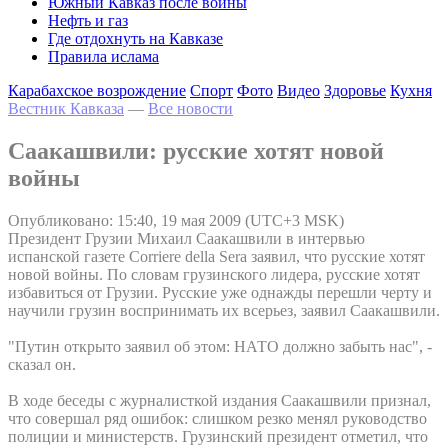
Южный Кавказ после войны
Нефть и газ
Где отдохнуть на Кавказе
Правила ислама
Карабахское возрождение
Спорт
Фото
Видео
Здоровье
Кухня
Вестник Кавказа
—
Все новости
Саакашвили: русские хотят новой
войны
Опубликовано: 15:40, 19 мая 2009 (UTC+3 MSK)
Президент Грузии Михаил Саакашвили в интервью
испанской газете Corriere della Sera заявил, что русские хотят
новой войны. По словам грузинского лидера, русские хотят
избавиться от Грузии. Русские уже однажды перешли черту и
научили грузин воспринимать их всерьез, заявил Саакашвили.
"Путин открыто заявил об этом: НАТО должно забыть нас", -
сказал он.
В ходе беседы с журналисткой издания Саакашвили признал,
что совершал ряд ошибок: слишком резко менял руководство
полиции и министерств. Грузинский президент отметил, что