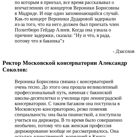
по которым я приехал, все время рассказывал о
впечатлениях от концертов Вероники Борисовны
в Мадриде. И еще один запоминающийся случай.
Как-то концерт Вероники Дударовой задержали
из-за того, что на него должен был приехать член
Политбюро Гейдар Алиев. Когда она узнала о
причине задержки, сказала: "Ну и что, я рада,
потому что я бакинка"э
- Дзасохов
Ректор Московской консерватории Александр
Соколов:
Вероника Борисовна связана с консерваторией
очень тесно. До этого она прошла великолепный
профессиональный путь, начиная с бакинской
школы-десятилетки и училища при ленинградской
консерватории. С таким багажом она поступила в
Московскую консерваторию, резко поменяв
специальность: она была пианисткой, а поступила
учиться на дирижера. В то время было совершенно
необычно, потому что как женская профессия
дирижирование вообще не рассматривалось. Она
осталась единственной, вошедшей в Книгу