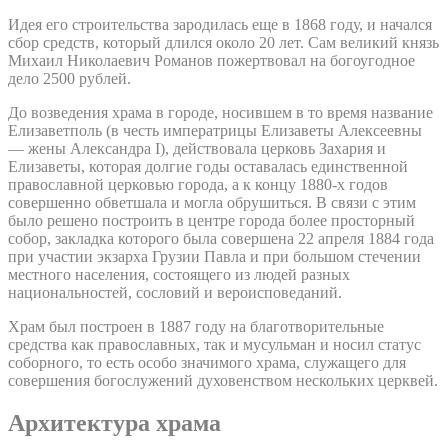
Идея его строительства зародилась еще в 1868 году, и начался
сбор средств, который длился около 20 лет. Сам великий князь
Михаил Николаевич Романов пожертвовал на богоугодное
дело 2500 рублей.
До возведения храма в городе, носившем в то время название
Елизаветполь (в честь императрицы Елизаветы Алексеевны
— жены Александра I), действовала церковь Захария и
Елизаветы, которая долгие годы оставалась единственной
православной церковью города, а к концу 1880-х годов
совершенно обветшала и могла обрушиться. В связи с этим
было решено построить в центре города более просторный
собор, закладка которого была совершена 22 апреля 1884 года
при участии экзарха Грузии Павла и при большом стечении
местного населения, состоящего из людей разных
национальностей, сословий и вероисповеданий.
Храм был построен в 1887 году на благотворительные
средства как православных, так и мусульман и носил статус
соборного, то есть особо значимого храма, служащего для
совершения богослужений духовенством нескольких церквей.
Архитектура храма