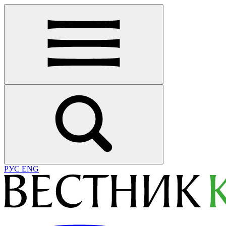
РУС
ENG