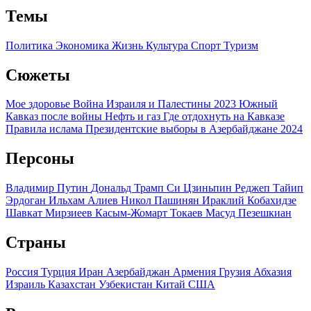
Темы
Политика
Экономика
Жизнь
Культура
Спорт
Туризм
Сюжеты
Мое здоровье
Война Израиля и Палестины 2023
Южный
Кавказ после войны
Нефть и газ
Где отдохнуть на Кавказе
Правила ислама
Президентские выборы в Азербайджане 2024
Персоны
Владимир Путин
Дональд Трамп
Си Цзиньпин
Реджеп Тайип
Эрдоган
Ильхам Алиев
Никол Пашинян
Ираклий Кобахидзе
Шавкат Мирзиеев
Касым-Жомарт Токаев
Масуд Пезешкиан
Страны
Россия
Турция
Иран
Азербайджан
Армения
Грузия
Абхазия
Израиль
Казахстан
Узбекистан
Китай
США