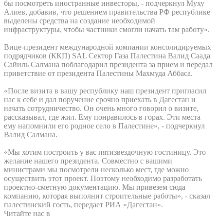
бы посмотреть иностранные инвесторы, - подчеркнул Муху
Алиев, добавив, что решением правительства РФ республике
выделены средства на создание необходимой
инфраструктуры, чтобы частники смогли начать там работу».
Вице-президент международной компании консолидируемых
подрядчиков (ККП) SAL Сектор Газа Палестина Валид Саада
Сайиль Салмана поблагодарил президента за прием и передал
приветствие от президента Палестины Махмуда Аббаса.
«После визита в вашу республику наш президент пригласил
нас к себе и дал поручение срочно приехать в Дагестан и
начать сотрудничество. Он очень много говорил о визите,
рассказывал, где жил. Ему понравилось в горах. Эти места
ему напомнили его родное село в Палестине», - подчеркнул
Валид Салмана.
«Мы хотим построить у вас пятизвездочную гостиницу. Это
желание нашего президента. Совместно с вашими
министрами мы посмотрели несколько мест, где можно
осуществить этот проект. Поэтому необходимо разработать
проектно-сметную документацию. Мы привезем сюда
компанию, которая выполнит строительные работы», - сказал
палестинский гость, передает РИА «Дагестан».
Читайте нас в