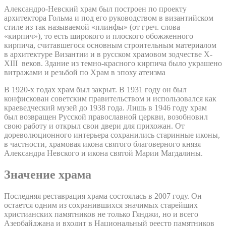
Александро-Невский храм был построен по проекту
архитектора Гольма и под его руководством в византийском
стиле из так называемой «плинфы» (от греч. слова –
«кирпич»), то есть широкого и плоского обожженного
кирпича, считавшегося основным строительным материалом
в архитектуре Византии и в русском храмовом зодчестве X-
XIII веков. Здание из темно-красного кирпича было украшено
витражами и резьбой по Храм в эпоху атеизма
В 1920-х годах храм был закрыт. В 1931 году он был
конфискован советским правительством и использовался как
краеведческий музей до 1938 года. Лишь в 1946 году храм
был возвращен Русской православной церкви, возобновил
свою работу и открыл свои двери для прихожан. От
дореволюционного интерьера сохранились старинные иконы,
в частности, храмовая икона святого благоверного князя
Александра Невского и икона святой Марии Магдалины.
Значение храма
Последняя реставрация храма состоялась в 2007 году. Он
остается одним из сохранившихся значимых старейших
христианских памятников не только Гянджи, но и всего
Азербайджана и входит в Национальный реестр памятников