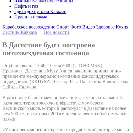
Южный Кавказ после войны
Нефть и газ
Где отдохнуть на Кавказе
Правила ислама
Карабахское возрождение
Спорт
Фото
Видео
Здоровье
Кухня
Вестник Кавказа
—
Все новости
В Дагестане будет построена
пятизвездочная гостиница
Опубликовано: 13:40, 16 мая 2009 (UTC+3 MSK)
Президент Дагестана Муху Алиев накануне принял вице-
президента международной компании консолидируемых
подрядчиков (ККП) SAL Сектор Газа Палестина Валид Саада
Сайиль Салмана.
В разговоре было отмечено желание дагестанских властей
развивать туристическую инфраструктуру берега
Каспийского моря, который растянулся в Дагестане на более
чем 500 км, из которых 200 км представляют собой песчаные
пляжи.
«У нас очень много интересных предложений, которые могли