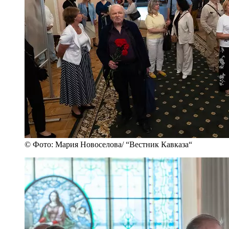
© Фото: Мария Новоселова/ “Вестник Кавказа“