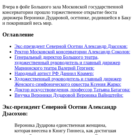
Вчера в фойе Большого зала Московской государственной
консерватории прошло торжественное открытие бюста
дирижера Вероники Дударовой, осетинке, родившейся в Баку
и покорившей весь мир.
Оглавление
Экс-президент Северной Осетии Александр Дзасохов:
Ректор Московской консерватории Александр Соколов:
Генеральный директор Большого театра,
художественный руководитель и главный дирижер
Мариинского театра Валерий Гергиев:
Народный артист РФ Даниил Крамер:
Художественный руководитель и главный дирижер
Женского симфонического оркестра Ксения Жарко:
Доктор искусствоведения, профессор Татьяна Батагова:
Внучка Вероники Дударовой Вероника Вайнштейн:
Экс-президент Северной Осетии Александр
Дзасохов:
Вероника Дударова единственная женщина,
которая внесена в Книгу Гиннеса, как достигшая