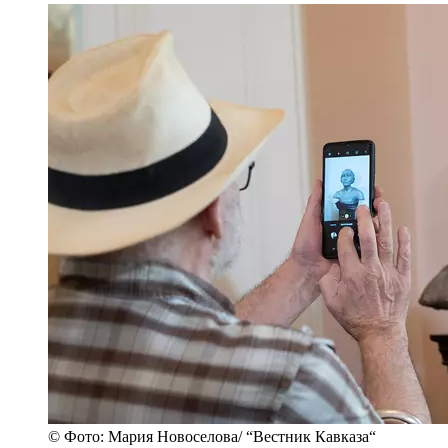
© Фото: Мария Новоселова/ “Вестник Кавказа“