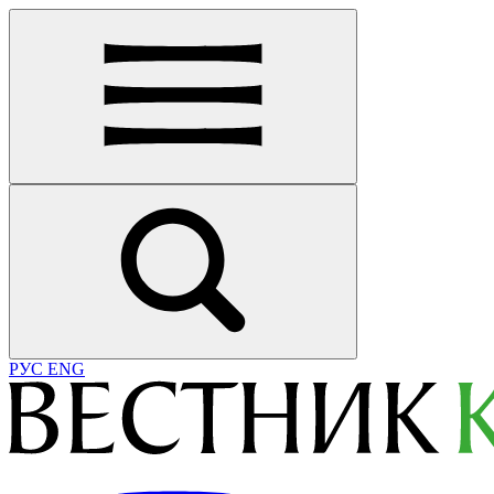
РУС
ENG