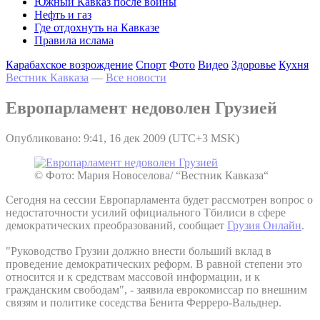
Южный Кавказ после войны
Нефть и газ
Где отдохнуть на Кавказе
Правила ислама
Карабахское возрождение
Спорт
Фото
Видео
Здоровье
Кухня
Вестник Кавказа
—
Все новости
Европарламент недоволен Грузией
Опубликовано: 9:41, 16 дек 2009 (UTC+3 MSK)
© Фото: Мария Новоселова/ “Вестник Кавказа“
Сегодня на сессии Европарламента будет рассмотрен вопрос о
недостаточности усилий официального Тбилиси в сфере
демократических преобразований, сообщает
Грузия Онлайн
.
"Руководство Грузии должно внести больший вклад в
проведение демократических реформ. В равной степени это
относится и к средствам массовой информации, и к
гражданским свободам", - заявила еврокомиссар по внешним
связям и политике соседства Бенита Ферреро-Вальднер.