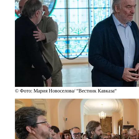
© Фото: Мария Новоселова/ “Вестник Кавказа“