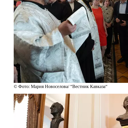
© Фото: Мария Новоселова/ “Вестник Кавказа“