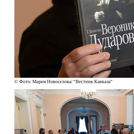
© Фото: Мария Новоселова/ “Вестник Кавказа“