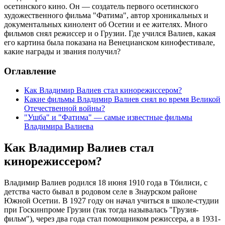
осетинского кино. Он — создатель первого осетинского
художественного фильма "Фатима", автор хроникальных и
документальных кинолент об Осетии и ее жителях. Много
фильмов снял режиссер и о Грузии. Где учился Валиев, какая
его картина была показана на Венецианском кинофестивале,
какие награды и звания получил?
Оглавление
Как Владимир Валиев стал кинорежиссером?
Какие фильмы Владимир Валиев снял во время Великой
Отечественной войны?
"Ушба" и "Фатима" — самые известные фильмы
Владимира Валиева
Как Владимир Валиев стал
кинорежиссером?
Владимир Валиев родился 18 июня 1910 года в Тбилиси, с
детства часто бывал в родовом селе в Знаурском районе
Южной Осетии. В 1927 году он начал учиться в школе-студии
при Госкинпроме Грузии (так тогда называлась "Грузия-
фильм"), через два года стал помощником режиссера, а в 1931-