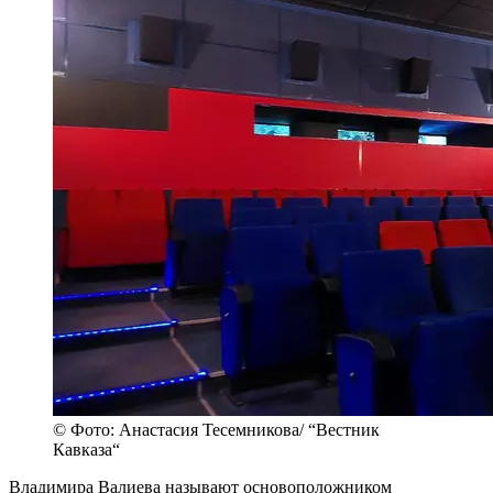
© Фото: Анастасия Тесемникова/ “Вестник
Кавказа“
Владимира Валиева называют основоположником