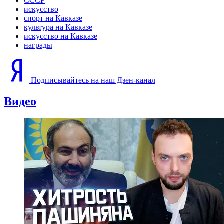
СССР
искусство
спорт на Кавказе
культура на Кавказе
искусство на Кавказе
награды
Подписывайтесь на наш Дзен-канал
Видео