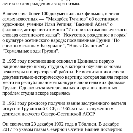
летию со дня рождения автора поэмы.
Валиев снял более 100 документальных фильмов, в числе
самых известных — "Махарбек Туганов" об осетинском
художнике, ученике Ильи Репина; "Василий Абаев" о
филологе, авторе пятитомного "Историко-этимологического
словаря осетинского языка"; "Искусство, рожденное в горах"
о культуре осетинского народа; посвященные Грузии "По
снежным склонам Бакуриани", "Новая Сванетия" и
"Термальные воды Грузии".
В 1955 году постановщик основал в Цхинвале первую
национальную школу-студию, в которой обучали основам
режиссуры и операторской работы. Ее воспитанники сняли
документально-историческую картину, которая заняла первое
место на республиканском конкурсе любительских фильмов
Грузии. Однако из-за материальных и организационных
проблем студия вскоре закрылась.
В 1961 году режиссер получил звание заслуженного деятеля
искусств Грузинской ССР, в 1965-м стал заслуженным
деятелем искусств Северо-Осетинской АССР.
Он скончался 23 декабря 1992 года в Тбилиси. В декабре
2017-го указом главы Северной Осетии Валиев посмертно