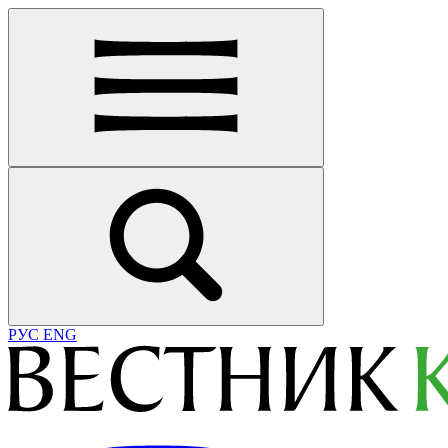
РУС
ENG