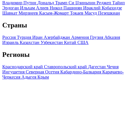
Владимир Путин
Дональд Трамп
Си Цзиньпин
Реджеп Тайип
Эрдоган
Ильхам Алиев
Никол Пашинян
Ираклий Кобахидзе
Шавкат Мирзиеев
Касым-Жомарт Токаев
Масуд Пезешкиан
Страны
Россия
Турция
Иран
Азербайджан
Армения
Грузия
Абхазия
Израиль
Казахстан
Узбекистан
Китай
США
Регионы
Краснодарский край
Ставропольский край
Дагестан
Чечня
Ингушетия
Северная Осетия
Кабардино-Балкария
Карачаево-
Черкесия
Адыгея
Крым
Мы используем файлы cookie и обрабатываем персональные
данные с использованием Яндекс Метрики, чтобы обеспечить
вам наилучшее взаимодействие с нашим веб-сайтом.
ОК