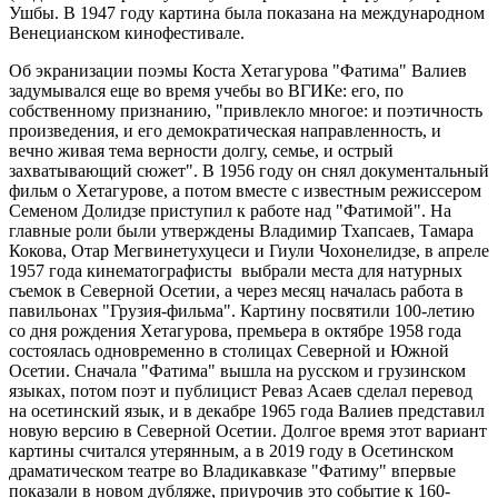
Ушбы. В 1947 году картина была показана на международном
Венецианском кинофестивале.
Об экранизации поэмы Коста Хетагурова "Фатима" Валиев
задумывался еще во время учебы во ВГИКе: его, по
собственному признанию, "привлекло многое: и поэтичность
произведения, и его демократическая направленность, и
вечно живая тема верности долгу, семье, и острый
захватывающий сюжет". В 1956 году он снял документальный
фильм о Хетагурове, а потом вместе с известным режиссером
Семеном Долидзе приступил к работе над "Фатимой". На
главные роли были утверждены Владимир Тхапсаев, Тамара
Кокова, Отар Мегвинетухуцеси и Гиули Чохонелидзе, в апреле
1957 года кинематографисты выбрали места для натурных
съемок в Северной Осетии, а через месяц началась работа в
павильонах "Грузия-фильма". Картину посвятили 100-летию
со дня рождения Хетагурова, премьера в октябре 1958 года
состоялась одновременно в столицах Северной и Южной
Осетии. Сначала "Фатима" вышла на русском и грузинском
языках, потом поэт и публицист Реваз Асаев сделал перевод
на осетинский язык, и в декабре 1965 года Валиев представил
новую версию в Северной Осетии. Долгое время этот вариант
картины считался утерянным, а в 2019 году в Осетинском
драматическом театре во Владикавказе "Фатиму" впервые
показали в новом дубляже, приурочив это событие к 160-