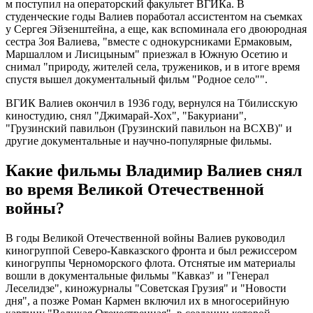
м поступил на операторский факультет ВГИКа. В
студенческие годы Валиев поработал ассистентом на съемках
у Сергея Эйзенштейна, а еще, как вспоминала его двоюродная
сестра Зоя Валиева, "вместе с однокурсниками Ермаковым,
Маршаллом и Лисицыным" приезжал в Южную Осетию и
снимал "природу, жителей села, тружеников, и в итоге время
спустя вышел документальный фильм "Родное село"".
ВГИК Валиев окончил в 1936 году, вернулся на Тбилисскую
киностудию, снял "Джимарай-Хох", "Бакуриани",
"Грузинский павильон (Грузинский павильон на ВСХВ)" и
другие документальные и научно-популярные фильмы.
Какие фильмы Владимир Валиев снял
во время Великой Отечественной
войны?
В годы Великой Отечественной войны Валиев руководил
киногруппой Северо-Кавказского фронта и был режиссером
киногруппы Черноморского флота. Отснятые им материалы
вошли в документальные фильмы "Кавказ" и "Генерал
Леселидзе", киножурналы "Советская Грузия" и "Новости
дня", а позже Роман Кармен включил их в многосерийную