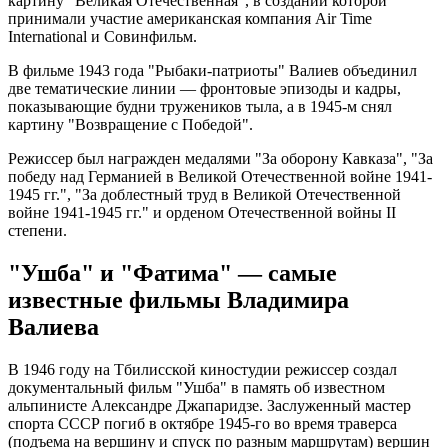
картину "Великая Отечественная", в создании которой
принимали участие американская компания Air Time
International и Совинфильм.
В фильме 1943 года "Рыбаки-патриоты" Валиев объединил
две тематические линии — фронтовые эпизоды и кадры,
показывающие будни тружеников тыла, а в 1945-м снял
картину "Возвращение с Победой".
Режиссер был награжден медалями "За оборону Кавказа", "За
победу над Германией в Великой Отечественной войне 1941-
1945 гг.", "За доблестный труд в Великой Отечественной
войне 1941-1945 гг." и орденом Отечественной войны II
степени.
"Ушба" и "Фатима" — самые
известные фильмы Владимира
Валиева
В 1946 году на Тбилисской киностудии режиссер создал
документальный фильм "Ушба" в память об известном
альпинисте Александре Джапаридзе. Заслуженный мастер
спорта СССР погиб в октябре 1945-го во время траверса
(подъема на вершину и спуск по разным маршрутам) вершин