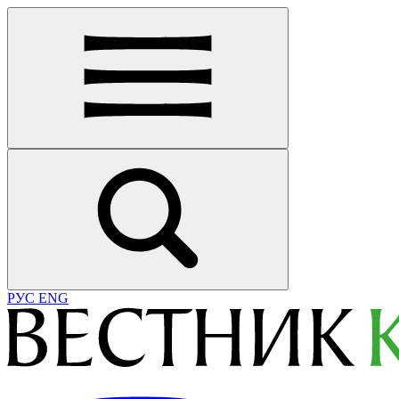
РУС
ENG