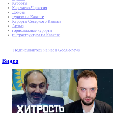
Курорты
Карачаево-Черкесия
Домбай
туризм на Кавказе
Курорты Северного Кавказа
Архыз
горнолыжные курорты
инфраструктура на Кавказе
Подписывайтесь на наc в Google-news
Видео