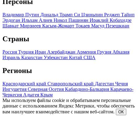
Персоны
Владимир Путин
Дональд Трамп
Си Цзиньпин
Реджеп Тайип
Эрдоган
Ильхам Алиев
Никол Пашинян
Ираклий Кобахидзе
Шавкат Мирзиеев
Касым-Жомарт Токаев
Масуд Пезешкиан
Страны
Россия
Турция
Иран
Азербайджан
Армения
Грузия
Абхазия
Израиль
Казахстан
Узбекистан
Китай
США
Регионы
Краснодарский край
Ставропольский край
Дагестан
Чечня
Ингушетия
Северная Осетия
Кабардино-Балкария
Карачаево-
Черкесия
Адыгея
Крым
Мы используем файлы cookie и обрабатываем персональные
данные с использованием Яндекс Метрики, чтобы обеспечить
вам наилучшее взаимодействие с нашим веб-сайтом.
ОК