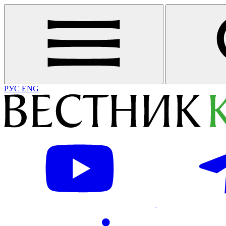
РУС
ENG