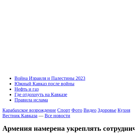
Война Израиля и Палестины 2023
Южный Кавказ после войны
Нефть и газ
Где отдохнуть на Кавказе
Правила ислама
Карабахское возрождение
Спорт
Фото
Видео
Здоровье
Кухня
Вестник Кавказа
—
Все новости
Армения намерена укреплять сотруднич