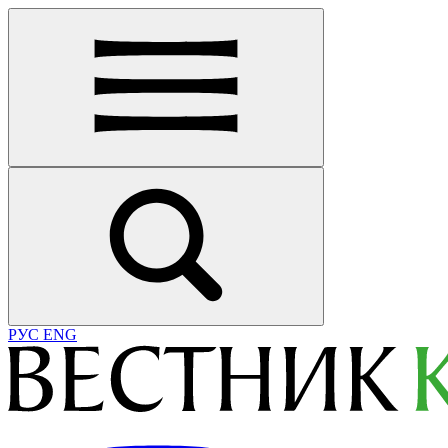
РУС
ENG