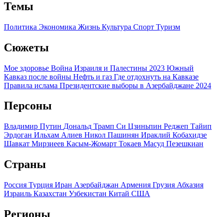
Темы
Политика
Экономика
Жизнь
Культура
Спорт
Туризм
Сюжеты
Мое здоровье
Война Израиля и Палестины 2023
Южный
Кавказ после войны
Нефть и газ
Где отдохнуть на Кавказе
Правила ислама
Президентские выборы в Азербайджане 2024
Персоны
Владимир Путин
Дональд Трамп
Си Цзиньпин
Реджеп Тайип
Эрдоган
Ильхам Алиев
Никол Пашинян
Ираклий Кобахидзе
Шавкат Мирзиеев
Касым-Жомарт Токаев
Масуд Пезешкиан
Страны
Россия
Турция
Иран
Азербайджан
Армения
Грузия
Абхазия
Израиль
Казахстан
Узбекистан
Китай
США
Регионы