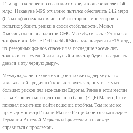
£1 млдр, а количество его «плохих кредитов» составляет £40
млрд.
Накануне MPS отчаянно пытался обеспечить £4,2 млрд
(€ 5 млрд) денежных вливаний со стороны инвесторов в
попытке убедить рынки в своей стабильности.
Майкл
Хьюсон, главный аналитик CMC Markets, сказал: «Учитывая
тот факт, что Monte Dei Paschi di Siena уже потратили €15 млрд
из резервных фондов спасения за последние восемь лет,
только очень смелый или глупый инвестор будет вкладывать
деньги в эту черную дыру».
Международный валютный фонд также подчеркнул, что
итальянский кредитный кризис является одним из самых
больших рисков для экономики Европы. Ранее в этом месяце
глава Европейского центрального банка (ЕЦБ) Марио Драги
призвал политиков найти решение проблем.
Тем не менее
премьер-министр Италии Маттео Ренци борется с канцлером
Германии Ангелой Меркель и Брюсселем в надежде
справиться с проблемой.