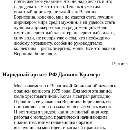
почти жесткое указание, что не надо делать и что
надо делать вместо этого. Теперь я уже сам
опытный дирижер, не такой как Вероника
Борисовна, конечно, мне не удастся стать лучшим
дирижером мира среди мужчин, а ей удалось стать
лучшим дирижером мира среди женщин. Надо
иметь невероятный характер, невероятный талант,
силу воли, не говоря уже о том, что необходимо
любому музыканту, особенно руководителю
коллектива – ритм, энергию, мощь. Всё это было в
Веронике Борисовне.
- Гергиев
Народный артист РФ Даниил Крамер:
Мое знакомство с Вероникой Борисовной началось
с записи концерта 1975 года. Для меня эта запись
была хрестоматийной. Когда я сыграл рапсодию
Гершвина, ее услышала Вероника Борисовна, ей
понравилось, она позвала меня выступать вместе.
И вот тогда я увидел, как знаменитый дирижер,
работая с молодым, практически начинающим
пианистом, внимательнейшим образом
выслушивала мои идеи, и когда ей нравилось,