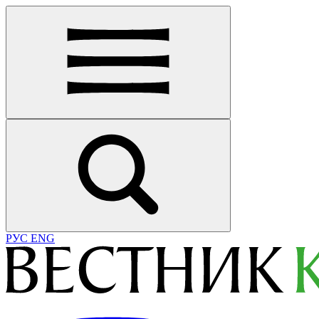
РУС
ENG