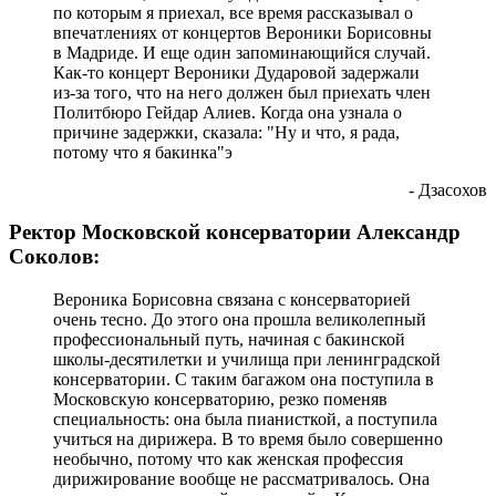
по которым я приехал, все время рассказывал о
впечатлениях от концертов Вероники Борисовны
в Мадриде. И еще один запоминающийся случай.
Как-то концерт Вероники Дударовой задержали
из-за того, что на него должен был приехать член
Политбюро Гейдар Алиев. Когда она узнала о
причине задержки, сказала: "Ну и что, я рада,
потому что я бакинка"э
- Дзасохов
Ректор Московской консерватории Александр
Соколов:
Вероника Борисовна связана с консерваторией
очень тесно. До этого она прошла великолепный
профессиональный путь, начиная с бакинской
школы-десятилетки и училища при ленинградской
консерватории. С таким багажом она поступила в
Московскую консерваторию, резко поменяв
специальность: она была пианисткой, а поступила
учиться на дирижера. В то время было совершенно
необычно, потому что как женская профессия
дирижирование вообще не рассматривалось. Она