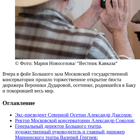
© Фото: Мария Новоселова/ “Вестник Кавказа“
Вчера в фойе Большого зала Московской государственной
консерватории прошло торжественное открытие бюста
дирижера Вероники Дударовой, осетинке, родившейся в Баку
и покорившей весь мир.
Оглавление
Экс-президент Северной Осетии Александр Дзасохов:
Ректор Московской консерватории Александр Соколов:
Генеральный директор Большого театра,
художественный руководитель и главный дирижер
Мариинского театра Валерий Гергиев: