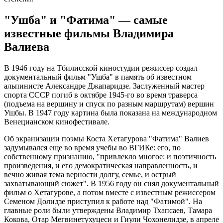
"Ушба" и "Фатима" — самые
известные фильмы Владимира
Валиева
В 1946 году на Тбилисской киностудии режиссер создал
документальный фильм "Ушба" в память об известном
альпинисте Александре Джапаридзе. Заслуженный мастер
спорта СССР погиб в октябре 1945-го во время траверса
(подъема на вершину и спуск по разным маршрутам) вершин
Ушбы. В 1947 году картина была показана на международном
Венецианском кинофестивале.
Об экранизации поэмы Коста Хетагурова "Фатима" Валиев
задумывался еще во время учебы во ВГИКе: его, по
собственному признанию, "привлекло многое: и поэтичность
произведения, и его демократическая направленность, и
вечно живая тема верности долгу, семье, и острый
захватывающий сюжет". В 1956 году он снял документальный
фильм о Хетагурове, а потом вместе с известным режиссером
Семеном Долидзе приступил к работе над "Фатимой". На
главные роли были утверждены Владимир Тхапсаев, Тамара
Кокова, Отар Мегвинетухуцеси и Гиули Чохонелидзе, в апреле