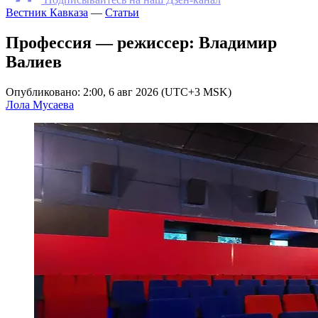
Вестник Кавказа
—
Статьи
Профессия — режиссер: Владимир
Валиев
Опубликовано: 2:00, 6 авг 2026 (UTC+3 MSK)
Лола Мусаева