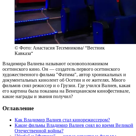
© Фото: Анастасия Тесемникова/ “Вестник
Кавказа“
Владимира Валиева называют основоположником
осетинского кино. Он — создатель первого осетинского
художественного фильма "Фатима", автор хроникальных и
документальных кинолент об Осетии и ее жителях. Много
фильмов снял режиссер и о Грузии. Где учился Валиев, какая
его картина была показана на Венецианском кинофестивале,
какие награды и звания получил?
Оглавление
Как Владимир Валиев стал кинорежиссером?
Какие фильмы Владимир Валиев снял во время Великой
Отечественной войны?