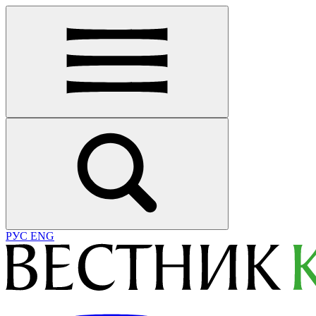
РУС
ENG