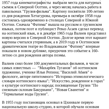
1957 года кинематографисты выбрали места для натурных
съемок в Северной Осетии, а через месяц началась работа в
павильонах "Грузия-фильма". Картину посвятили 100-летию
со дня рождения Хетагурова, премьера в октябре 1958 года
состоялась одновременно в столицах Северной и Южной
Осетии. Сначала "Фатима" вышла на русском и грузинском
языках, потом поэт и публицист Реваз Асаев сделал перевод
на осетинский язык, и в декабре 1965 года Валиев представил
новую версию в Северной Осетии. Долгое время этот вариант
картины считался утерянным, а в 2019 году в Осетинском
драматическом театре во Владикавказе "Фатиму" впервые
показали в новом дубляже, приурочив это событие к 160-
летию со дня рождения автора поэмы.
Валиев снял более 100 документальных фильмов, в числе
самых известных — "Махарбек Туганов" об осетинском
художнике, ученике Ильи Репина; "Василий Абаев" о
филологе, авторе пятитомного "Историко-этимологического
словаря осетинского языка"; "Искусство, рожденное в горах"
о культуре осетинского народа; посвященные Грузии "По
снежным склонам Бакуриани", "Новая Сванетия" и
"Термальные воды Грузии".
В 1955 году постановщик основал в Цхинвале первую
национальную школу-студию, в которой обучали основам