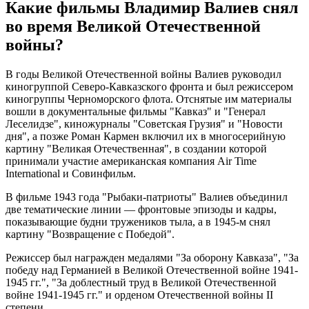
Какие фильмы Владимир Валиев снял
во время Великой Отечественной
войны?
В годы Великой Отечественной войны Валиев руководил
киногруппой Северо-Кавказского фронта и был режиссером
киногруппы Черноморского флота. Отснятые им материалы
вошли в документальные фильмы "Кавказ" и "Генерал
Леселидзе", киножурналы "Советская Грузия" и "Новости
дня", а позже Роман Кармен включил их в многосерийную
картину "Великая Отечественная", в создании которой
принимали участие американская компания Air Time
International и Совинфильм.
В фильме 1943 года "Рыбаки-патриоты" Валиев объединил
две тематические линии — фронтовые эпизоды и кадры,
показывающие будни тружеников тыла, а в 1945-м снял
картину "Возвращение с Победой".
Режиссер был награжден медалями "За оборону Кавказа", "За
победу над Германией в Великой Отечественной войне 1941-
1945 гг.", "За доблестный труд в Великой Отечественной
войне 1941-1945 гг." и орденом Отечественной войны II
степени.