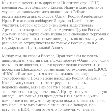
Как заявил заместитель директора Института стран СНГ,
военный эксперт Владимир Евсеев, Ирану нужно реальное
улучшение экономического положения: «Сейчас
рассматривается два коридора. Один - Россия-Азербайджан-
Иран. Его активно лоббирует Индия, но Китай в этом не
участвует. Второй коридор очень хочет задействовать
Армения, это направление Иран-Армения-Грузия-Россия/
Абхазия. Ирану также очень нужна зона свободной торговли с
ЕАЭС. Это может дать некие дивиденды, во всяком случае,
расширение сотрудничества не только с Россией, но и с
государствами Центральной Азии».
Между тем, по словам Евсеева, Иран хотел бы получить
дивиденды от участия в китайском проекте «Один пояс - один
путь», но не понятно, как это проект можно совместить с
проектами Шанхайской организации сотрудничества (ШОС).
«ШОС сейчас находится в очень сложном периоде, в периоде
трансформации. Пока не ясно насколько Россия, Индия и
Китай смогут выстроить этот треугольник, снять
недопонимание, активизировать в рамках ШОС
экономическое сотрудничество. А Ирану это нужно в первую
очередь. Экономика для президента ИРИ Хасана Рухани
важна еще и потому, что ему нужно показать плюсы от того,
что Иран не только смягчил отношения с Западом, но и
вступает в ШОС и при этом что-то получит», - считает