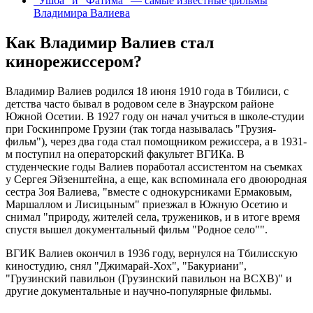
"Ушба" и "Фатима" — самые известные фильмы
Владимира Валиева
Как Владимир Валиев стал
кинорежиссером?
Владимир Валиев родился 18 июня 1910 года в Тбилиси, с
детства часто бывал в родовом селе в Знаурском районе
Южной Осетии. В 1927 году он начал учиться в школе-студии
при Госкинпроме Грузии (так тогда называлась "Грузия-
фильм"), через два года стал помощником режиссера, а в 1931-
м поступил на операторский факультет ВГИКа. В
студенческие годы Валиев поработал ассистентом на съемках
у Сергея Эйзенштейна, а еще, как вспоминала его двоюродная
сестра Зоя Валиева, "вместе с однокурсниками Ермаковым,
Маршаллом и Лисицыным" приезжал в Южную Осетию и
снимал "природу, жителей села, тружеников, и в итоге время
спустя вышел документальный фильм "Родное село"".
ВГИК Валиев окончил в 1936 году, вернулся на Тбилисскую
киностудию, снял "Джимарай-Хох", "Бакуриани",
"Грузинский павильон (Грузинский павильон на ВСХВ)" и
другие документальные и научно-популярные фильмы.