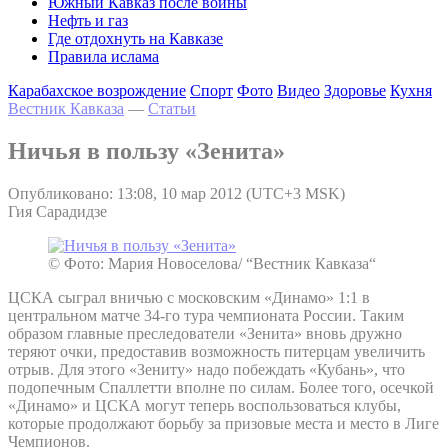
Южный Кавказ после войны
Нефть и газ
Где отдохнуть на Кавказе
Правила ислама
Карабахское возрождение
Спорт
Фото
Видео
Здоровье
Кухня
Вестник Кавказа
—
Статьи
Ничья в пользу «Зенита»
Опубликовано: 13:08, 10 мар 2012 (UTC+3 MSK)
Гия Сарадидзе
© Фото: Мария Новоселова/ “Вестник Кавказа“
ЦСКА сыграл вничью с московским «Динамо» 1:1 в
центральном матче 34-го тура чемпионата России. Таким
образом главные преследователи «Зенита» вновь дружно
теряют очки, предоставив возможность питерцам увеличить
отрыв. Для этого «Зениту» надо побеждать «Кубань», что
подопечным Спаллетти вполне по силам. Более того, осечкой
«Динамо» и ЦСКА могут теперь воспользоваться клубы,
которые продолжают борьбу за призовые места и место в Лиге
Чемпионов.