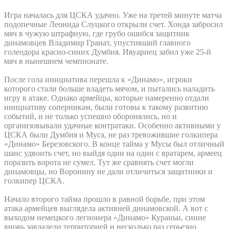
Игра началась для ЦСКА удачно. Уже на третей минуте матча
подопечные Леонида Слуцкого открыли счет. Хонда забросил
мяч в чужую штрафную, где грубо ошибся защитник
динамовцев Владимир Гранат, упустивший главного
голеодора красно-синих Думбия. Ивуариец забил уже 25-й
мяч в нынешнем чемпионате.
После гола инициатива перешла к «Динамо», игроки
которого стали больше владеть мячом, и пытались наладить
игру в атаке. Однако армейцы, которые намеренно отдали
инициативу соперникам, были готовы к такому развитию
событий, и не только успешно оборонялись, но и
организовывали удачные контратаки. Особенно активными у
ЦСКА были Думбия и Муса, не раз тревожившие голкипера
«Динамо» Березовского. В конце тайма у Мусы был отличный
шанс удвоить счет, но выйдя один на один с вратарем, армеец
поразить ворота не сумел. Тут же сравнять счет могли
динамовцы, но Воронину не дали отличиться защитники и
голкипер ЦСКА.
Начало второго тайма прошло в равной борьбе, при этом
атака армейцев выглядела активней динамовской. А вот с
выходом немецкого легионера «Динамо» Кураньи, синие
вновь завладели территорией и несколько раз серьезно