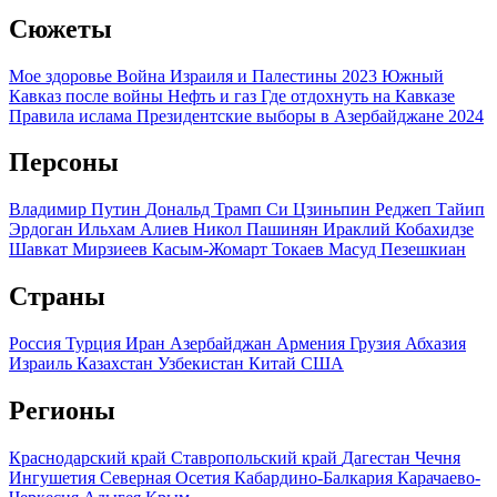
Сюжеты
Мое здоровье
Война Израиля и Палестины 2023
Южный
Кавказ после войны
Нефть и газ
Где отдохнуть на Кавказе
Правила ислама
Президентские выборы в Азербайджане 2024
Персоны
Владимир Путин
Дональд Трамп
Си Цзиньпин
Реджеп Тайип
Эрдоган
Ильхам Алиев
Никол Пашинян
Ираклий Кобахидзе
Шавкат Мирзиеев
Касым-Жомарт Токаев
Масуд Пезешкиан
Страны
Россия
Турция
Иран
Азербайджан
Армения
Грузия
Абхазия
Израиль
Казахстан
Узбекистан
Китай
США
Регионы
Краснодарский край
Ставропольский край
Дагестан
Чечня
Ингушетия
Северная Осетия
Кабардино-Балкария
Карачаево-