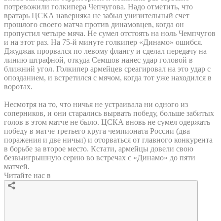
потревожили голкипера Чепчугова. Надо отметить, что
вратарь ЦСКА наверняка не забыл унизительный счет
прошлого своего матча против динамовцев, когда он
пропустил четыре мяча. Не сумел отстоять на ноль Чемпчугов
и на этот раз. На 75-й минуте голкипер «Динамо» ошибся.
Джуджак прорвался по левому флангу и сделал передачу на
линию штрафной, откуда Семшов нанес удар головой в
ближний угол. Голкипер армейцев среагировал на это удар с
опозданием, и встретился с мячом, когда тот уже находился в
воротах.
Несмотря на то, что ничья не устраивала ни одного из
соперников, и они старались вырвать победу, больше забитых
голов в этом матче не было. ЦСКА вновь не сумел одержать
победу в матче третьего круга чемпионата России (два
поражения и две ничьи) и оторваться от главного конкурента
в борьбе за второе место. Кстати, армейцы довели свою
безвыигрышную серию во встречах с «Динамо» до пяти
матчей.
Читайте нас в