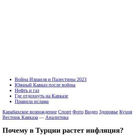
Война Израиля и Палестины 2023
Южный Кавказ после войны
Нефть и газ
Где отдохнуть на Кавказе
Правила ислама
Карабахское возрождение
Спорт
Фото
Видео
Здоровье
Кухня
Вестник Кавказа
—
Аналитика
Почему в Турции растет инфляция?