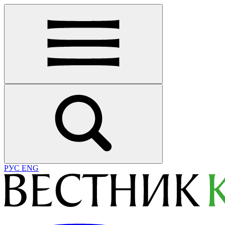
РУС
ENG