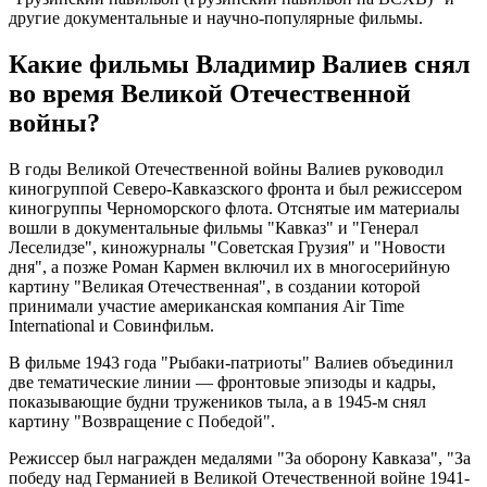
другие документальные и научно-популярные фильмы.
Какие фильмы Владимир Валиев снял
во время Великой Отечественной
войны?
В годы Великой Отечественной войны Валиев руководил
киногруппой Северо-Кавказского фронта и был режиссером
киногруппы Черноморского флота. Отснятые им материалы
вошли в документальные фильмы "Кавказ" и "Генерал
Леселидзе", киножурналы "Советская Грузия" и "Новости
дня", а позже Роман Кармен включил их в многосерийную
картину "Великая Отечественная", в создании которой
принимали участие американская компания Air Time
International и Совинфильм.
В фильме 1943 года "Рыбаки-патриоты" Валиев объединил
две тематические линии — фронтовые эпизоды и кадры,
показывающие будни тружеников тыла, а в 1945-м снял
картину "Возвращение с Победой".
Режиссер был награжден медалями "За оборону Кавказа", "За
победу над Германией в Великой Отечественной войне 1941-