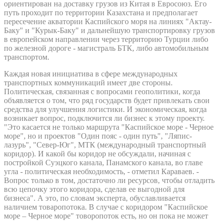
ориентирован на доставку грузов из Китая в Евросоюз. Его
путь проходит по территории Казахстана и предполагает
пересечение акватории Каспийского моря на линиях "Актау-
Баку" и "Курык-Баку" и дальнейшую транспортировку грузов
в европейском направлении через территорию Турции либо
по железной дороге - магистраль БТК, либо автомобильным
транспортом.
Каждая новая инициатива в сфере международных
транспортных коммуникаций имеет две стороны.
Политическая, связанная с вопросами геополитики, когда
объявляется о том, что ряд государств будет привлекать свои
средства для улучшения логистики. И экономическая, когда
возникает вопрос, подключится ли бизнес к этому проекту.
"Это касается не только маршрута "Каспийское море - Черное
море", но и проектов "Один пояс - один путь", "Ляпис-
лазурь", "Север-Юг", МТК (международный транспортный
коридор). И какой бы коридор не обсуждали, начиная с
постройкой Суэцкого канала, Панамского канала, во главе
угла - политическая необходимость, - отметил Караваев. -
Вопрос только в том, достаточно ли ресурсов, чтобы отладить
всю цепочку этого коридора, сделав ее выгодной для
бизнеса". А это, по словам эксперта, обуславливается
наличием товаропотока. В случае с коридором "Каспийское
море – Черное море" товоропоток есть, но он пока не может