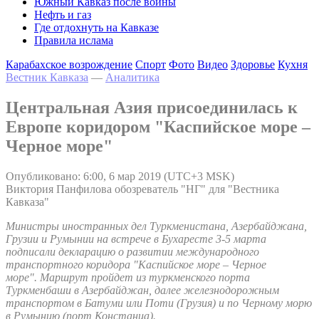
Южный Кавказ после войны
Нефть и газ
Где отдохнуть на Кавказе
Правила ислама
Карабахское возрождение
Спорт
Фото
Видео
Здоровье
Кухня
Вестник Кавказа
—
Аналитика
Центральная Азия присоединилась к
Европе коридором "Каспийское море –
Черное море"
Опубликовано: 6:00, 6 мар 2019 (UTC+3 MSK)
Виктория Панфилова обозреватель "НГ" для "Вестника
Кавказа"
Министры иностранных дел Туркменистана, Азербайджана,
Грузии и Румынии на встрече в Бухаресте 3-5 марта
подписали декларацию о развитии международного
транспортного коридора "Каспийское море – Черное
море". Маршрут пройдет из туркменского порта
Туркменбаши в Азербайджан, далее железнодорожным
транспортом в Батуми или Поти (Грузия) и по Черному морю
в Румынию (порт Констанца).