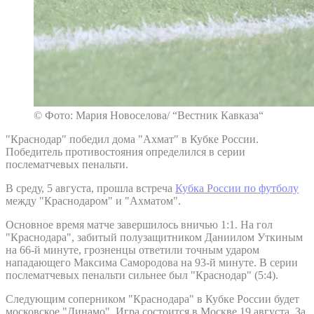
© Фото: Мария Новоселова/ “Вестник Кавказа“
"Краснодар" победил дома "Ахмат" в Кубке России.
Победитель противостояния определился в серии
послематчевых пенальти.
В среду, 5 августа, прошла встреча
Кубка России по футболу
между "Краснодаром" и "Ахматом".
Основное время матче завершилось вничью 1:1. На гол
"Краснодара", забитый полузащитником Даниилом Уткиным
на 66-й минуте, грозненцы ответили точным ударом
нападающего Максима Самородова на 93-й минуте. В серии
послематчевых пенальти сильнее был "Краснодар" (5:4).
Следующим соперником "Краснодара" в Кубке России будет
московское "Динамо". Игра состоится в Москве 19 августа. За