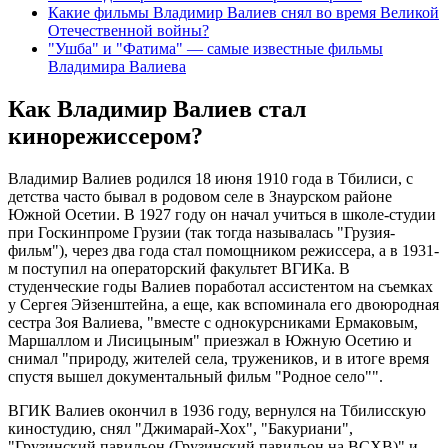
Какие фильмы Владимир Валиев снял во время Великой
Отечественной войны?
"Ушба" и "Фатима" — самые известные фильмы
Владимира Валиева
Как Владимир Валиев стал
кинорежиссером?
Владимир Валиев родился 18 июня 1910 года в Тбилиси, с
детства часто бывал в родовом селе в Знаурском районе
Южной Осетии. В 1927 году он начал учиться в школе-студии
при Госкинпроме Грузии (так тогда называлась "Грузия-
фильм"), через два года стал помощником режиссера, а в 1931-
м поступил на операторский факультет ВГИКа. В
студенческие годы Валиев поработал ассистентом на съемках
у Сергея Эйзенштейна, а еще, как вспоминала его двоюродная
сестра Зоя Валиева, "вместе с однокурсниками Ермаковым,
Маршаллом и Лисицыным" приезжал в Южную Осетию и
снимал "природу, жителей села, тружеников, и в итоге время
спустя вышел документальный фильм "Родное село"".
ВГИК Валиев окончил в 1936 году, вернулся на Тбилисскую
киностудию, снял "Джимарай-Хох", "Бакуриани",
"Грузинский павильон (Грузинский павильон на ВСХВ)" и