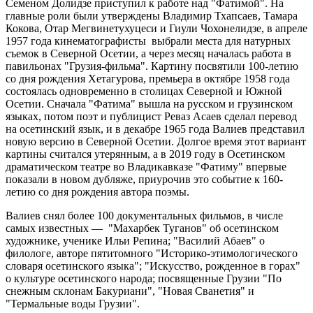
Семеном Долидзе приступил к работе над "Фатимой". На
главные роли были утверждены Владимир Тхапсаев, Тамара
Кокова, Отар Мегвинетухуцеси и Гиули Чохонелидзе, в апреле
1957 года кинематографисты выбрали места для натурных
съемок в Северной Осетии, а через месяц началась работа в
павильонах "Грузия-фильма". Картину посвятили 100-летию
со дня рождения Хетагурова, премьера в октябре 1958 года
состоялась одновременно в столицах Северной и Южной
Осетии. Сначала "Фатима" вышла на русском и грузинском
языках, потом поэт и публицист Реваз Асаев сделал перевод
на осетинский язык, и в декабре 1965 года Валиев представил
новую версию в Северной Осетии. Долгое время этот вариант
картины считался утерянным, а в 2019 году в Осетинском
драматическом театре во Владикавказе "Фатиму" впервые
показали в новом дубляже, приурочив это событие к 160-
летию со дня рождения автора поэмы.
Валиев снял более 100 документальных фильмов, в числе
самых известных — "Махарбек Туганов" об осетинском
художнике, ученике Ильи Репина; "Василий Абаев" о
филологе, авторе пятитомного "Историко-этимологического
словаря осетинского языка"; "Искусство, рожденное в горах"
о культуре осетинского народа; посвященные Грузии "По
снежным склонам Бакуриани", "Новая Сванетия" и
"Термальные воды Грузии".