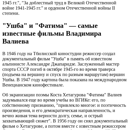
1945 гг.", "За доблестный труд в Великой Отечественной
войне 1941-1945 гг." и орденом Отечественной войны II
степени.
"Ушба" и "Фатима" — самые
известные фильмы Владимира
Валиева
В 1946 году на Тбилисской киностудии режиссер создал
документальный фильм "Ушба" в память об известном
альпинисте Александре Джапаридзе. Заслуженный мастер
спорта СССР погиб в октябре 1945-го во время траверса
(подъема на вершину и спуск по разным маршрутам) вершин
Ушбы. В 1947 году картина была показана на международном
Венецианском кинофестивале.
Об экранизации поэмы Коста Хетагурова "Фатима" Валиев
задумывался еще во время учебы во ВГИКе: его, по
собственному признанию, "привлекло многое: и поэтичность
произведения, и его демократическая направленность, и
вечно живая тема верности долгу, семье, и острый
захватывающий сюжет". В 1956 году он снял документальный
фильм о Хетагурове, а потом вместе с известным режиссером