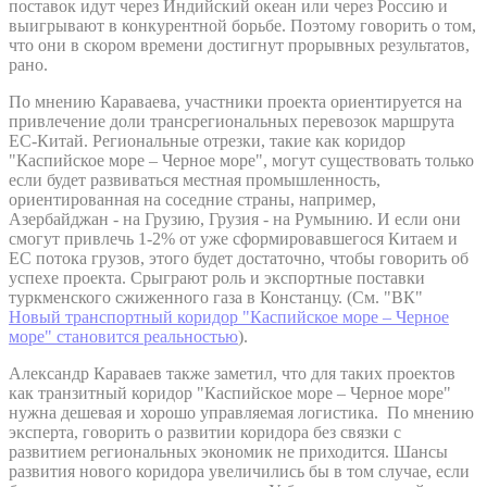
поставок идут через Индийский океан или через Россию и
выигрывают в конкурентной борьбе. Поэтому говорить о том,
что они в скором времени достигнут прорывных результатов,
рано.
По мнению Караваева, участники проекта ориентируется на
привлечение доли трансрегиональных перевозок маршрута
ЕС-Китай. Региональные отрезки, такие как коридор
"Каспийское море – Черное море", могут существовать только
если будет развиваться местная промышленность,
ориентированная на соседние страны, например,
Азербайджан - на Грузию, Грузия - на Румынию. И если они
смогут привлечь 1-2% от уже сформировавшегося Китаем и
ЕС потока грузов, этого будет достаточно, чтобы говорить об
успехе проекта. Срыграют роль и экспортные поставки
туркменского сжиженного газа в Констанцу. (См. "ВК"
Новый транспортный коридор "Каспийское море – Черное
море" становится реальностью
).
Александр Караваев также заметил, что для таких проектов
как транзитный коридор "Каспийское море – Черное море"
нужна дешевая и хорошо управляемая логистика. По мнению
эксперта, говорить о развитии коридора без связки с
развитием региональных экономик не приходится. Шансы
развития нового коридора увеличились бы в том случае, если