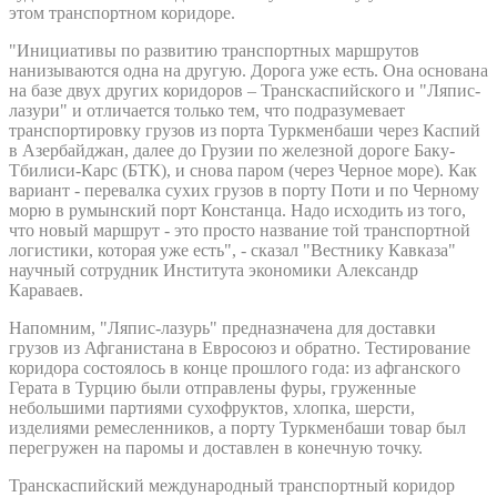
этом транспортном коридоре.
"Инициативы по развитию транспортных маршрутов
нанизываются одна на другую. Дорога уже есть. Она основана
на базе двух других коридоров – Транскаспийского и "Ляпис-
лазури" и отличается только тем, что подразумевает
транспортировку грузов из порта Туркменбаши через Каспий
в Азербайджан, далее до Грузии по железной дороге Баку-
Тбилиси-Карс (БТК), и снова паром (через Черное море). Как
вариант - перевалка сухих грузов в порту Поти и по Черному
морю в румынский порт Констанца. Надо исходить из того,
что новый маршрут - это просто название той транспортной
логистики, которая уже есть", - сказал "Вестнику Кавказа"
научный сотрудник Института экономики Александр
Караваев.
Напомним, "Ляпис-лазурь" предназначена для доставки
грузов из Афганистана в Евросоюз и обратно. Тестирование
коридора состоялось в конце прошлого года: из афганского
Герата в Турцию были отправлены фуры, груженные
небольшими партиями сухофруктов, хлопка, шерсти,
изделиями ремесленников, а порту Туркменбаши товар был
перегружен на паромы и доставлен в конечную точку.
Транскаспийский международный транспортный коридор