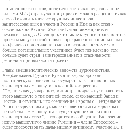
По мнению экспертов, политическое заявление, сделанное
главами МИД стран-участниц проекта можно расценивать как
способ оживить интерес крупных инвесторов,
заинтересованных в участии России и Ирана как стран-
союзников на Каспии. Участие Китая также принесет
немалые выгоды. Очевидно, что такие крупные транспортные
проекты могут способствовать прекращению национальных
конфликтов и достижению мира в регионе, поэтому чем
больше потенциальных участников будет привлечено, тем
больше будет стран, заинтересованных в стабильности
региона и прибыльности проекта.
Главы внешнеполитических ведомств Туркменистана,
Азербайджана, Грузии и Румынии зафиксировали
политическую волю своих государств к развитию новых
транспортных маршрутов в каспийском регионе.
"Подписывая декларацию, министры подчеркнули важность
этого маршрута в транзитной схеме, связывающей Запад и
Восток, и отметили, что соединение Европы с Центральной
Азией посредством двух морей является самым коротким и
рентабельным маршрутом в существующих до сих пор
транспортных сетях", – говорится в сообщении. Включение в
новую маршрутную линию Румынии – члена Евросоюза –
будет способствовать дальнейшему активному участию ЕС в