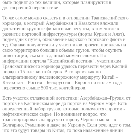
быть поднят до тех величин, которые планируются в
долгосрочной перспективе.
То же самое можно сказать и в отношении Транскаспийского
коридора, в который Азербайджан и Казахстан вложили
достаточно крупные финансовые ресурсы, в том числе в
развитие портовой инфраструктуры (порты Курык и Алят),
подъездных путей, обновление морского торгового флота и
т.д. Однако получится ли у участников проекта привлечь на
свою территорию большие объемы грузов, чтобы окупить
инвестиции, сказать в данный момент сложно. По
информации портала "Каспийский вестник", участникам
Транскаспийского коридора удалось перевести через Каспий
порядка 15 тыс. контейнеров. В то время как по
альтернативному железнодорожному маршруту Китай –
Казахстан – Россия – Белоруссия – Европа по итогам года
перевезено свыше 500 тыс. контейнеров.
Есть участок отлаженной логистики: Азербайджан–Грузия, от
портов на Каспийском море до портов на Черном море. Есть
определенный набор грузов, которые пользуются спросом -
нефтехимическое сырье. Но возникает вопрос, что
транспортировать на другую сторону Черного моря – в
Болгарию, Румынию и даже на Украину. Если речь идет о том,
что это будут товары из Китая, то пока налаженные линии