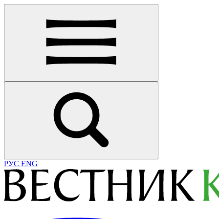
РУС
ENG