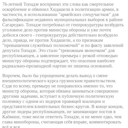
76-летний Топадзе воспринял эти слова как смертельное
оскорбление и обвинил Хидашели в политизации армии, в
частности, в использовании "армейских спецучастков" для
фальсификации недавних муниципальных выборов в районе
Сагареджо. Топадзе потребовал от генпрокуратуры возбудить
уголовное дело против министра обороны и уже почти
добился своего - генпрокуратура действительно возбудило
дело, правда, не против Хидашели, а по признакам
"превышения служебных полномочий" и по факту заявлений
депутата Топадзе. Это стало "тревожным звоночком" для
республиканцев, а заявление премьера с резкой отповедью
министру обороны подтверждает, что опасения наиболее
радикально-прозападной партии не лишены оснований.
Впрочем, было бы упрощением делать вывод о смене
внешнеполитического курса грузинским правительством.
Судя по всему, премьеру не понравилось именно то, что
министр обороны, которая обязана заниматься совершенно
другими задачами, вступает в публичную политическую
полемику с одним из лидеров правящей коалиции и
представителем влиятельных бизнес-кругов. В конце концов,
другие лидеры республиканцев, не занимающие постов в
Кабмине, тоже могли ответить Топадзе, и не менее едко, чем
глава минобороны, считающая себя вправе, комментировать
всё и вся.