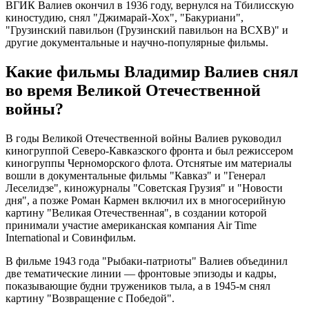
ВГИК Валиев окончил в 1936 году, вернулся на Тбилисскую
киностудию, снял "Джимарай-Хох", "Бакуриани",
"Грузинский павильон (Грузинский павильон на ВСХВ)" и
другие документальные и научно-популярные фильмы.
Какие фильмы Владимир Валиев снял
во время Великой Отечественной
войны?
В годы Великой Отечественной войны Валиев руководил
киногруппой Северо-Кавказского фронта и был режиссером
киногруппы Черноморского флота. Отснятые им материалы
вошли в документальные фильмы "Кавказ" и "Генерал
Леселидзе", киножурналы "Советская Грузия" и "Новости
дня", а позже Роман Кармен включил их в многосерийную
картину "Великая Отечественная", в создании которой
принимали участие американская компания Air Time
International и Совинфильм.
В фильме 1943 года "Рыбаки-патриоты" Валиев объединил
две тематические линии — фронтовые эпизоды и кадры,
показывающие будни тружеников тыла, а в 1945-м снял
картину "Возвращение с Победой".