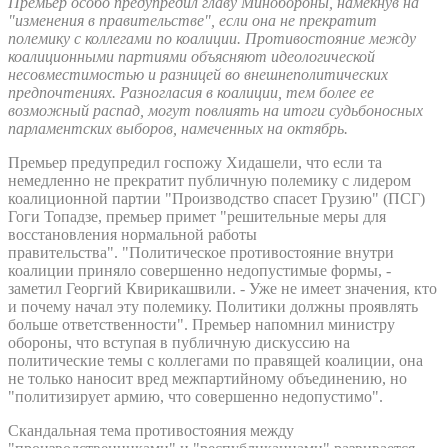
Премьер особо предупредил главу Минобороны, намекнув на
"изменения в правительстве", если она не прекратит
полемику с коллегами по коалиции. Противостояние между
коалиционными партиями объясняют идеологической
несовместимостью и разницей во внешнеполитических
предпочтениях. Разногласия в коалиции, тем более ее
возможный распад, могут повлиять на итоги судьбоносных
парламентских выборов, намеченных на октябрь.
Премьер предупредил госпожу Хидашели, что если та
немедленно не прекратит публичную полемику с лидером
коалиционной партии "Производство спасет Грузию" (ПСГ)
Гоги Топадзе, премьер примет "решительные меры для
восстановления нормальной работы
правительства". "Политическое противостояние внутри
коалиции приняло совершенно недопустимые формы, -
заметил Георгий Квирикашвили. - Уже не имеет значения, кто
и почему начал эту полемику. Политики должны проявлять
больше ответственности". Премьер напомнил министру
обороны, что вступая в публичную дискуссию на
политические темы с коллегами по правящей коалиции, она
не только наносит вред межпартийному объединению, но
"политизирует армию, что совершенно недопустимо".
Скандальная тема противостояния между