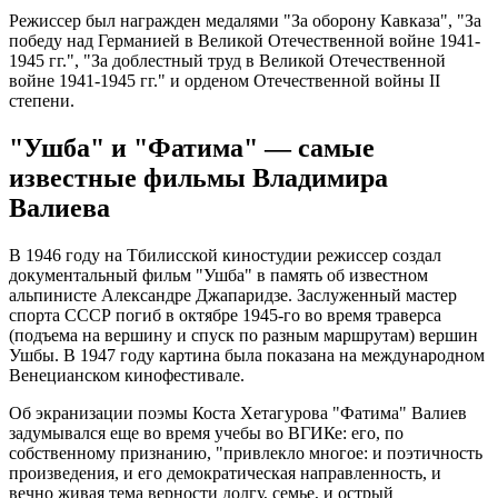
Режиссер был награжден медалями "За оборону Кавказа", "За
победу над Германией в Великой Отечественной войне 1941-
1945 гг.", "За доблестный труд в Великой Отечественной
войне 1941-1945 гг." и орденом Отечественной войны II
степени.
"Ушба" и "Фатима" — самые
известные фильмы Владимира
Валиева
В 1946 году на Тбилисской киностудии режиссер создал
документальный фильм "Ушба" в память об известном
альпинисте Александре Джапаридзе. Заслуженный мастер
спорта СССР погиб в октябре 1945-го во время траверса
(подъема на вершину и спуск по разным маршрутам) вершин
Ушбы. В 1947 году картина была показана на международном
Венецианском кинофестивале.
Об экранизации поэмы Коста Хетагурова "Фатима" Валиев
задумывался еще во время учебы во ВГИКе: его, по
собственному признанию, "привлекло многое: и поэтичность
произведения, и его демократическая направленность, и
вечно живая тема верности долгу, семье, и острый