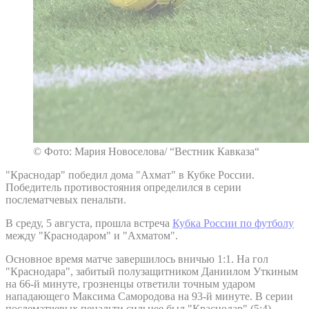
© Фото: Мария Новоселова/ “Вестник Кавказа“
"Краснодар" победил дома "Ахмат" в Кубке России.
Победитель противостояния определился в серии
послематчевых пенальти.
В среду, 5 августа, прошла встреча
Кубка России по футболу
между "Краснодаром" и "Ахматом".
Основное время матче завершилось вничью 1:1. На гол
"Краснодара", забитый полузащитником Даниилом Уткиным
на 66-й минуте, грозненцы ответили точным ударом
нападающего Максима Самородова на 93-й минуте. В серии
послематчевых пенальти сильнее был "Краснодар" (5:4).