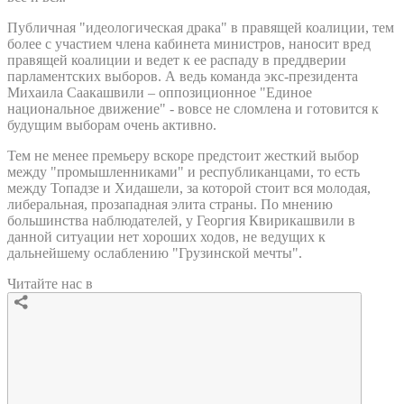
Публичная "идеологическая драка" в правящей коалиции, тем
более с участием члена кабинета министров, наносит вред
правящей коалиции и ведет к ее распаду в преддверии
парламентских выборов. А ведь команда экс-президента
Михаила Саакашвили – оппозиционное "Единое
национальное движение" - вовсе не сломлена и готовится к
будущим выборам очень активно.
Тем не менее премьеру вскоре предстоит жесткий выбор
между "промышленниками" и республиканцами, то есть
между Топадзе и Хидашели, за которой стоит вся молодая,
либеральная, прозападная элита страны. По мнению
большинства наблюдателей, у Георгия Квирикашвили в
данной ситуации нет хороших ходов, не ведущих к
дальнейшему ослаблению "Грузинской мечты".
Читайте нас в