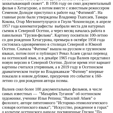
захватывающий сюжет". В 1956 году он снял документальный
фильм о Хетагурове, а потом вместе с известным режиссером
Семеном Долидзе приступил к работе над "Фатимой". На
главные роли были утверждены Владимир Тхапсаев, Тамара
Кокова, Отар Мегвинетухуцеси и Гиули Чохонелидзе, в апреле
1957 года кинематографисты выбрали места для натурных
съемок в Северной Осетии, а через месяц началась работа в
павильонах "Грузия-фильма". Картину посвятили 100-летию
со дня рождения Хетагурова, премьера в октябре 1958 года
состоялась одновременно в столицах Северной и Южной
Осетии. Сначала "Фатима" вышла на русском и грузинском
языках, потом поэт и публицист Реваз Асаев сделал перевод
на осетинский язык, и в декабре 1965 года Валиев представил
новую версию в Северной Осетии. Долгое время этот вариант
картины считался утерянным, а в 2019 году в Осетинском
драматическом театре во Владикавказе "Фатиму" впервые
показали в новом дубляже, приурочив это событие к 160-
летию со дня рождения автора поэмы.
Валиев снял более 100 документальных фильмов, в числе
самых известных — "Махарбек Туганов" об осетинском
художнике, ученике Ильи Репина; "Василий Абаев" о
филологе, авторе пятитомного "Историко-этимологического
словаря осетинского языка"; "Искусство, рожденное в горах"
о культуре осетинского народа; посвященные Грузии "По