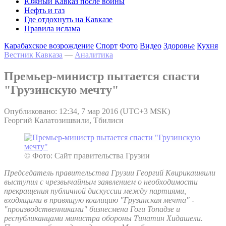
Южный Кавказ после войны
Нефть и газ
Где отдохнуть на Кавказе
Правила ислама
Карабахское возрождение
Спорт
Фото
Видео
Здоровье
Кухня
Вестник Кавказа
—
Аналитика
Премьер-министр пытается спасти
"Грузинскую мечту"
Опубликовано: 12:34, 7 мар 2016 (UTC+3 MSK)
Георгий Калатозишвили, Тбилиси
© Фото: Сайт правительства Грузии
Председатель правительства Грузии Георгий Квирикашвили
выступил с чрезвычайным заявлением о необходимости
прекращения публичной дискуссии между партиями,
входящими в правящую коалицию "Грузинская мечта" -
"производственниками" бизнесмена Гоги Топадзе и
республиканцами министра обороны Тинатин Хидашели.