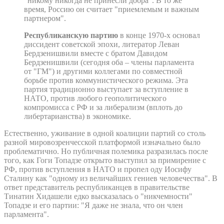
"никому никогда не принесли добра". В то же
время, Россию он считает "приемлемым и важным
партнером".
Республиканскую партию
в конце 1970-х основал
диссидент советской эпохи, литератор Леван
Бердзенишвили вместе с братом Давидом
Бердзенишвили (сегодня оба – члены парламента
от "ГМ") и другими коллегами по совместной
борьбе против коммунистического режима. Эта
партия традиционно выступает за вступление в
НАТО, против любого геополитического
компромисса с РФ и за либерализм (вплоть до
либертарианства) в экономике.
Естественно, уживание в одной коалиции партий со столь
разной мировозренчесской платформой изначально было
проблематично. Но публичная полемика разразилась после
того, как Гоги Топадзе открыто выступил за примирение с
РФ, против вступления в НАТО и пропел оду Иосифу
Сталину как "одному из величайших гениев человечества". В
ответ представитель республиканцев в правительстве
Тинатин Хидашели едко высказалась о "никчемности"
Топадзе и его партии: "Я даже не знала, что он член
парламента".