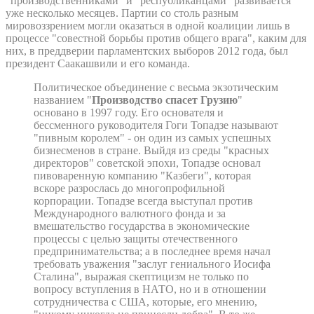
"производственниками" и "республиканцами" развивается
уже несколько месяцев. Партии со столь разным
мировоззрением могли оказаться в одной коалиции лишь в
процессе "совестной борьбы против общего врага", каким для
них, в преддверии парламентских выборов 2012 года, был
президент Саакашвили и его команда.
Политическое объединение с весьма экзотическим
названием "
Производство спасет Грузию
"
основано в 1997 году. Его основателя и
бессменного руководителя Гоги Топадзе называют
"пивным королем" - он один из самых успешных
бизнесменов в стране. Выйдя из среды "красных
директоров" советской эпохи, Топадзе основал
пивоваренную компанию "Казбеги", которая
вскоре разрослась до многопрофильной
корпорации. Топадзе всегда выступал против
Международного валютного фонда и за
вмешательство государства в экономические
процессы с целью защиты отечественного
предпринимательства; а в последнее время начал
требовать уважения "заслуг гениального Иосифа
Сталина", выражая скептицизм не только по
вопросу вступления в НАТО, но и в отношении
сотрудничества с США, которые, его мнению,