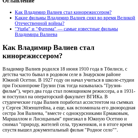
Оглавление
Как Владимир Валиев стал кинорежиссером?
Какие фильмы Владимир Валиев снял во время Великой
Отечественной войны?
"Ушба" и "Фатима" — самые известные фильмы
Владимира Валиева
Как Владимир Валиев стал
кинорежиссером?
Владимир Валиев родился 18 июня 1910 года в Тбилиси, с
детства часто бывал в родовом селе в Знаурском районе
Южной Осетии. В 1927 году он начал учиться в школе-студии
при Госкинпроме Грузии (так тогда называлась "Грузия-
фильм"), через два года стал помощником режиссера, а в 1931-
м поступил на операторский факультет ВГИКа. В
студенческие годы Валиев поработал ассистентом на съемках
у Сергея Эйзенштейна, а еще, как вспоминала его двоюродная
сестра Зоя Валиева, "вместе с однокурсниками Ермаковым,
Маршаллом и Лисицыным" приезжал в Южную Осетию и
снимал "природу, жителей села, тружеников, и в итоге время
спустя вышел документальный фильм "Родное село"".