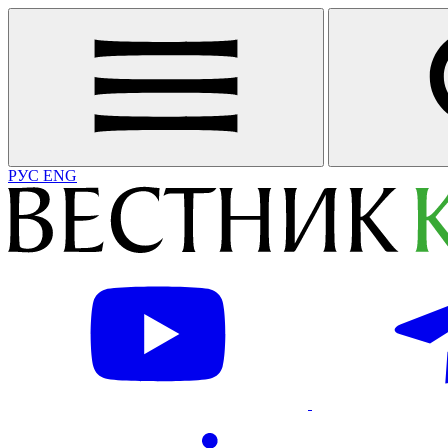
РУС
ENG