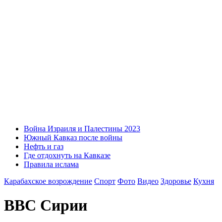
Война Израиля и Палестины 2023
Южный Кавказ после войны
Нефть и газ
Где отдохнуть на Кавказе
Правила ислама
Карабахское возрождение
Спорт
Фото
Видео
Здоровье
Кухня
ВВС Сирии