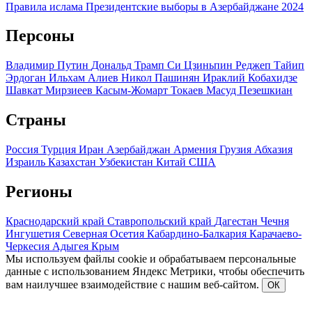
Правила ислама
Президентские выборы в Азербайджане 2024
Персоны
Владимир Путин
Дональд Трамп
Си Цзиньпин
Реджеп Тайип
Эрдоган
Ильхам Алиев
Никол Пашинян
Ираклий Кобахидзе
Шавкат Мирзиеев
Касым-Жомарт Токаев
Масуд Пезешкиан
Страны
Россия
Турция
Иран
Азербайджан
Армения
Грузия
Абхазия
Израиль
Казахстан
Узбекистан
Китай
США
Регионы
Краснодарский край
Ставропольский край
Дагестан
Чечня
Ингушетия
Северная Осетия
Кабардино-Балкария
Карачаево-
Черкесия
Адыгея
Крым
Мы используем файлы cookie и обрабатываем персональные
данные с использованием Яндекс Метрики, чтобы обеспечить
вам наилучшее взаимодействие с нашим веб-сайтом.
ОК