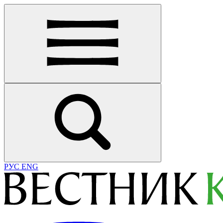
РУС
ENG