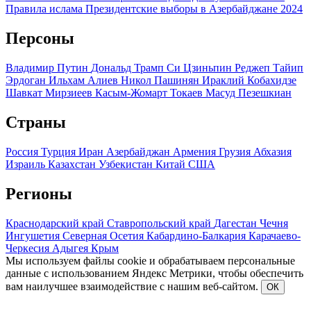
Правила ислама
Президентские выборы в Азербайджане 2024
Персоны
Владимир Путин
Дональд Трамп
Си Цзиньпин
Реджеп Тайип
Эрдоган
Ильхам Алиев
Никол Пашинян
Ираклий Кобахидзе
Шавкат Мирзиеев
Касым-Жомарт Токаев
Масуд Пезешкиан
Страны
Россия
Турция
Иран
Азербайджан
Армения
Грузия
Абхазия
Израиль
Казахстан
Узбекистан
Китай
США
Регионы
Краснодарский край
Ставропольский край
Дагестан
Чечня
Ингушетия
Северная Осетия
Кабардино-Балкария
Карачаево-
Черкесия
Адыгея
Крым
Мы используем файлы cookie и обрабатываем персональные
данные с использованием Яндекс Метрики, чтобы обеспечить
вам наилучшее взаимодействие с нашим веб-сайтом.
ОК