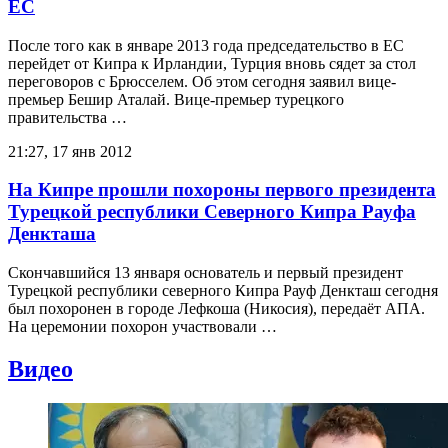
ЕС
После того как в январе 2013 года председательство в ЕС
перейдет от Кипра к Ирландии, Турция вновь сядет за стол
переговоров с Брюсселем. Об этом сегодня заявил вице-
премьер Бешир Аталай. Вице-премьер турецкого
правительства …
21:27, 17 янв 2012
На Кипре прошли похороны первого президента
Турецкой республики Северного Кипра Рауфа
Денкташа
Скончавшийся 13 января основатель и первый президент
Турецкой республики северного Кипра Рауф Денкташ сегодня
был похоронен в городе Лефкоша (Никосия), передаёт АПА.
На церемонии похорон участвовали …
Видео