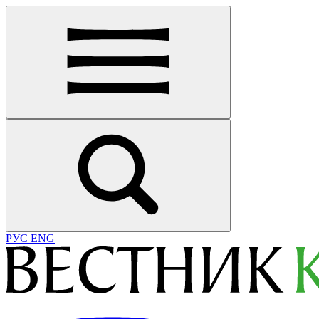
РУС
ENG