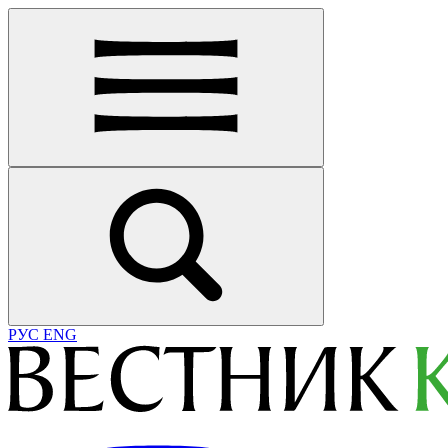
РУС
ENG