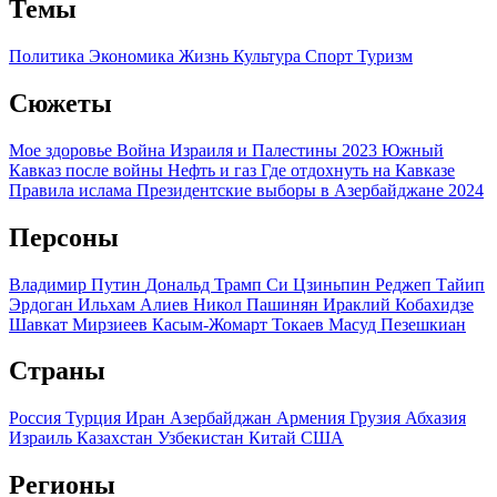
Темы
Политика
Экономика
Жизнь
Культура
Спорт
Туризм
Сюжеты
Мое здоровье
Война Израиля и Палестины 2023
Южный
Кавказ после войны
Нефть и газ
Где отдохнуть на Кавказе
Правила ислама
Президентские выборы в Азербайджане 2024
Персоны
Владимир Путин
Дональд Трамп
Си Цзиньпин
Реджеп Тайип
Эрдоган
Ильхам Алиев
Никол Пашинян
Ираклий Кобахидзе
Шавкат Мирзиеев
Касым-Жомарт Токаев
Масуд Пезешкиан
Страны
Россия
Турция
Иран
Азербайджан
Армения
Грузия
Абхазия
Израиль
Казахстан
Узбекистан
Китай
США
Регионы