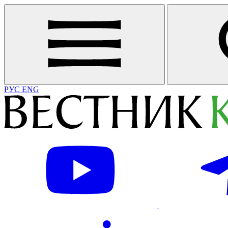
РУС
ENG