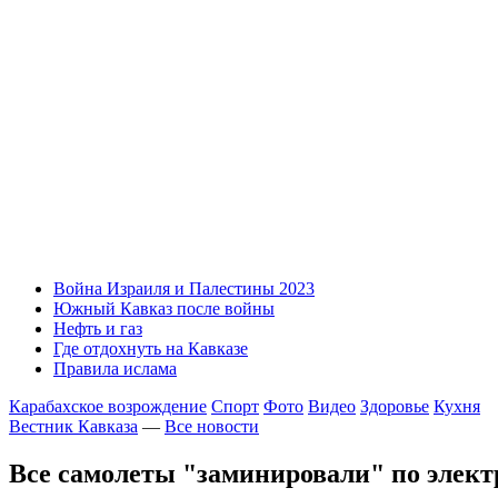
Война Израиля и Палестины 2023
Южный Кавказ после войны
Нефть и газ
Где отдохнуть на Кавказе
Правила ислама
Карабахское возрождение
Спорт
Фото
Видео
Здоровье
Кухня
Вестник Кавказа
—
Все новости
Все самолеты "заминировали" по элект