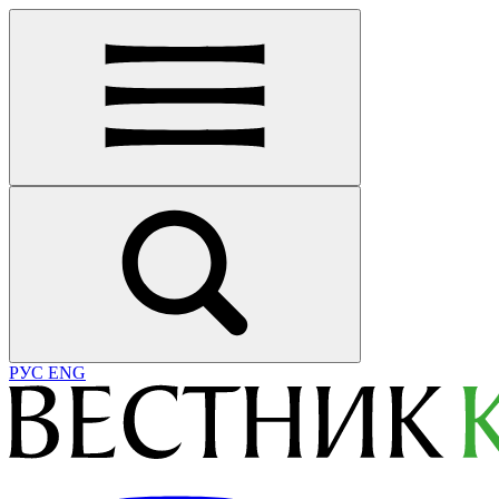
РУС
ENG