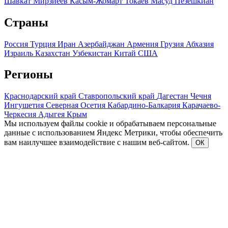
Шавкат Мирзиеев
Касым-Жомарт Токаев
Масуд Пезешкиан
Страны
Россия
Турция
Иран
Азербайджан
Армения
Грузия
Абхазия
Израиль
Казахстан
Узбекистан
Китай
США
Регионы
Краснодарский край
Ставропольский край
Дагестан
Чечня
Ингушетия
Северная Осетия
Кабардино-Балкария
Карачаево-
Черкесия
Адыгея
Крым
Мы используем файлы cookie и обрабатываем персональные
данные с использованием Яндекс Метрики, чтобы обеспечить
вам наилучшее взаимодействие с нашим веб-сайтом.
ОК