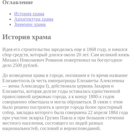
Оглавление
История храма
Архитектура храма
Значение храма
История храма
Идея его строительства зародилась еще в 1868 году, и начался
сбор средств, который длился около 20 лет. Сам великий князь
Михаил Николаевич Романов пожертвовал на богоугодное
дело 2500 рублей.
До возведения храма в городе, носившем в то время название
Елизаветполь (в честь императрицы Елизаветы Алексеевны
— жены Александра I), действовала церковь Захария и
Елизаветы, которая долгие годы оставалась единственной
православной церковью города, а к концу 1880-х годов
совершенно обветшала и могла обрушиться. В связи с этим
было решено построить в центре города более просторный
собор, закладка которого была совершена 22 апреля 1884 года
при участии экзарха Грузии Павла и при большом стечении
местного населения, состоящего из людей разных
национальностей, сословий и вероисповеданий.