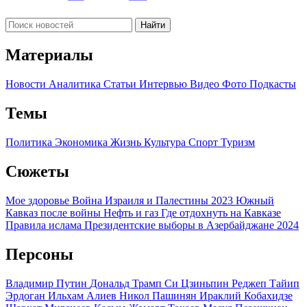
Найти
Материалы
Новости
Аналитика
Статьи
Интервью
Видео
Фото
Подкасты
Темы
Политика
Экономика
Жизнь
Культура
Спорт
Туризм
Сюжеты
Мое здоровье
Война Израиля и Палестины 2023
Южный
Кавказ после войны
Нефть и газ
Где отдохнуть на Кавказе
Правила ислама
Президентские выборы в Азербайджане 2024
Персоны
Владимир Путин
Дональд Трамп
Си Цзиньпин
Реджеп Тайип
Эрдоган
Ильхам Алиев
Никол Пашинян
Ираклий Кобахидзе