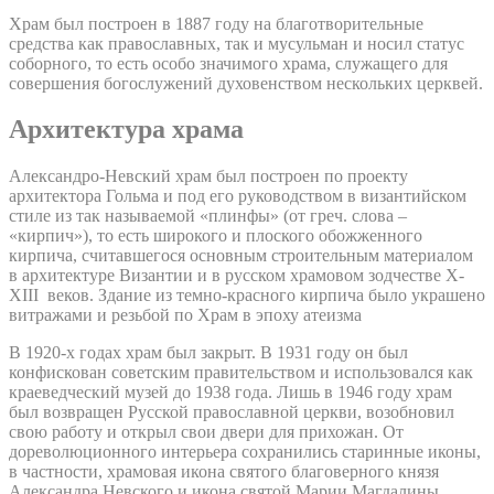
Храм был построен в 1887 году на благотворительные
средства как православных, так и мусульман и носил статус
соборного, то есть особо значимого храма, служащего для
совершения богослужений духовенством нескольких церквей.
Архитектура храма
Александро-Невский храм был построен по проекту
архитектора Гольма и под его руководством в византийском
стиле из так называемой «плинфы» (от греч. слова –
«кирпич»), то есть широкого и плоского обожженного
кирпича, считавшегося основным строительным материалом
в архитектуре Византии и в русском храмовом зодчестве X-
XIII веков. Здание из темно-красного кирпича было украшено
витражами и резьбой по Храм в эпоху атеизма
В 1920-х годах храм был закрыт. В 1931 году он был
конфискован советским правительством и использовался как
краеведческий музей до 1938 года. Лишь в 1946 году храм
был возвращен Русской православной церкви, возобновил
свою работу и открыл свои двери для прихожан. От
дореволюционного интерьера сохранились старинные иконы,
в частности, храмовая икона святого благоверного князя
Александра Невского и икона святой Марии Магдалины.