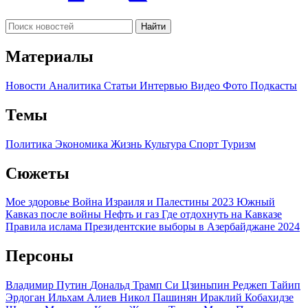
Найти
Материалы
Новости
Аналитика
Статьи
Интервью
Видео
Фото
Подкасты
Темы
Политика
Экономика
Жизнь
Культура
Спорт
Туризм
Сюжеты
Мое здоровье
Война Израиля и Палестины 2023
Южный
Кавказ после войны
Нефть и газ
Где отдохнуть на Кавказе
Правила ислама
Президентские выборы в Азербайджане 2024
Персоны
Владимир Путин
Дональд Трамп
Си Цзиньпин
Реджеп Тайип
Эрдоган
Ильхам Алиев
Никол Пашинян
Ираклий Кобахидзе