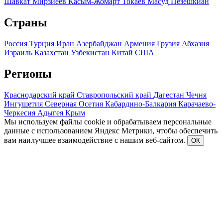
Шавкат Мирзиеев
Касым-Жомарт Токаев
Масуд Пезешкиан
Страны
Россия
Турция
Иран
Азербайджан
Армения
Грузия
Абхазия
Израиль
Казахстан
Узбекистан
Китай
США
Регионы
Краснодарский край
Ставропольский край
Дагестан
Чечня
Ингушетия
Северная Осетия
Кабардино-Балкария
Карачаево-
Черкесия
Адыгея
Крым
Мы используем файлы cookie и обрабатываем персональные
данные с использованием Яндекс Метрики, чтобы обеспечить
вам наилучшее взаимодействие с нашим веб-сайтом.
ОК