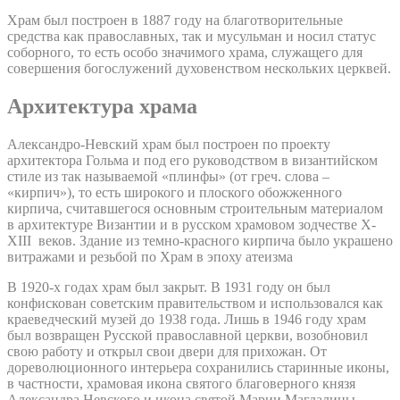
Храм был построен в 1887 году на благотворительные
средства как православных, так и мусульман и носил статус
соборного, то есть особо значимого храма, служащего для
совершения богослужений духовенством нескольких церквей.
Архитектура храма
Александро-Невский храм был построен по проекту
архитектора Гольма и под его руководством в византийском
стиле из так называемой «плинфы» (от греч. слова –
«кирпич»), то есть широкого и плоского обожженного
кирпича, считавшегося основным строительным материалом
в архитектуре Византии и в русском храмовом зодчестве X-
XIII веков. Здание из темно-красного кирпича было украшено
витражами и резьбой по Храм в эпоху атеизма
В 1920-х годах храм был закрыт. В 1931 году он был
конфискован советским правительством и использовался как
краеведческий музей до 1938 года. Лишь в 1946 году храм
был возвращен Русской православной церкви, возобновил
свою работу и открыл свои двери для прихожан. От
дореволюционного интерьера сохранились старинные иконы,
в частности, храмовая икона святого благоверного князя
Александра Невского и икона святой Марии Магдалины.