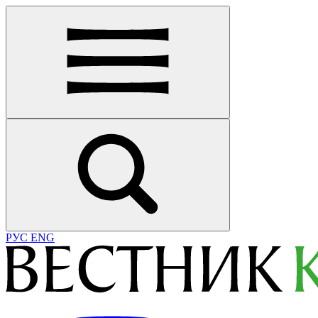
РУС
ENG