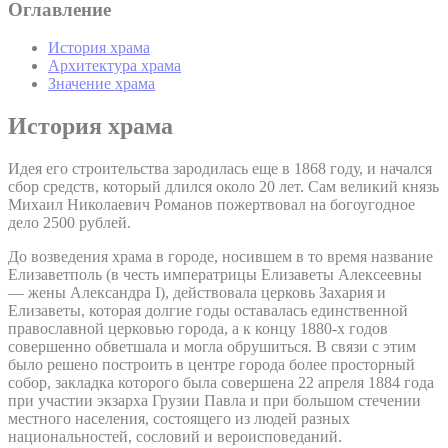
Оглавление
История храма
Архитектура храма
Значение храма
История храма
Идея его строительства зародилась еще в 1868 году, и начался
сбор средств, который длился около 20 лет. Сам великий князь
Михаил Николаевич Романов пожертвовал на богоугодное
дело 2500 рублей.
До возведения храма в городе, носившем в то время название
Елизаветполь (в честь императрицы Елизаветы Алексеевны
— жены Александра I), действовала церковь Захария и
Елизаветы, которая долгие годы оставалась единственной
православной церковью города, а к концу 1880-х годов
совершенно обветшала и могла обрушиться. В связи с этим
было решено построить в центре города более просторный
собор, закладка которого была совершена 22 апреля 1884 года
при участии экзарха Грузии Павла и при большом стечении
местного населения, состоящего из людей разных
национальностей, сословий и вероисповеданий.