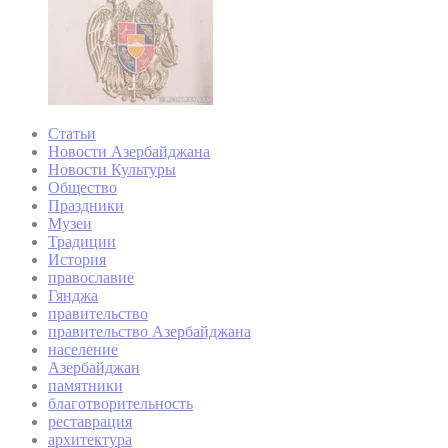
Статьи
Новости Азербайджана
Новости Культуры
Общество
Праздники
Музеи
Традиции
История
православие
Гянджа
правительство
правительство Азербайджана
население
Азербайджан
памятники
благотворительность
реставрация
архитектура