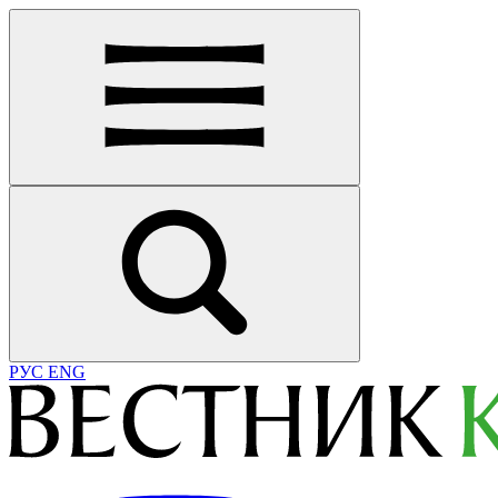
РУС
ENG