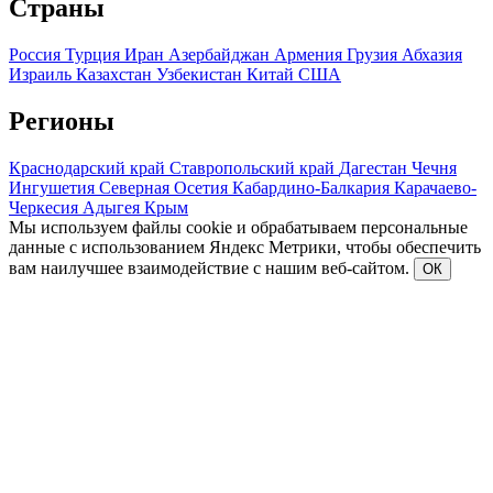
Страны
Россия
Турция
Иран
Азербайджан
Армения
Грузия
Абхазия
Израиль
Казахстан
Узбекистан
Китай
США
Регионы
Краснодарский край
Ставропольский край
Дагестан
Чечня
Ингушетия
Северная Осетия
Кабардино-Балкария
Карачаево-
Черкесия
Адыгея
Крым
Мы используем файлы cookie и обрабатываем персональные
данные с использованием Яндекс Метрики, чтобы обеспечить
вам наилучшее взаимодействие с нашим веб-сайтом.
ОК