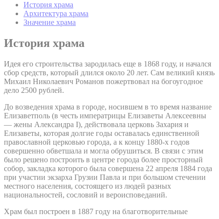
История храма
Архитектура храма
Значение храма
История храма
Идея его строительства зародилась еще в 1868 году, и начался
сбор средств, который длился около 20 лет. Сам великий князь
Михаил Николаевич Романов пожертвовал на богоугодное
дело 2500 рублей.
До возведения храма в городе, носившем в то время название
Елизаветполь (в честь императрицы Елизаветы Алексеевны
— жены Александра I), действовала церковь Захария и
Елизаветы, которая долгие годы оставалась единственной
православной церковью города, а к концу 1880-х годов
совершенно обветшала и могла обрушиться. В связи с этим
было решено построить в центре города более просторный
собор, закладка которого была совершена 22 апреля 1884 года
при участии экзарха Грузии Павла и при большом стечении
местного населения, состоящего из людей разных
национальностей, сословий и вероисповеданий.
Храм был построен в 1887 году на благотворительные