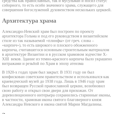
средства как православных, так и мусульман и носил статус
соборного, то есть особо значимого храма, служащего для
совершения богослужений духовенством нескольких церквей.
Архитектура храма
Александро-Невский храм был построен по проекту
архитектора Гольма и под его руководством в византийском
стиле из так называемой «плинфы» (от греч. слова –
«кирпич»), то есть широкого и плоского обожженного
кирпича, считавшегося основным строительным материалом
в архитектуре Византии и в русском храмовом зодчестве X-
XIII веков. Здание из темно-красного кирпича было украшено
витражами и резьбой по Храм в эпоху атеизма
В 1920-х годах храм был закрыт. В 1931 году он был
конфискован советским правительством и использовался как
краеведческий музей до 1938 года. Лишь в 1946 году храм
был возвращен Русской православной церкви, возобновил
свою работу и открыл свои двери для прихожан. От
дореволюционного интерьера сохранились старинные иконы,
в частности, храмовая икона святого благоверного князя
Александра Невского и икона святой Марии Магдалины.