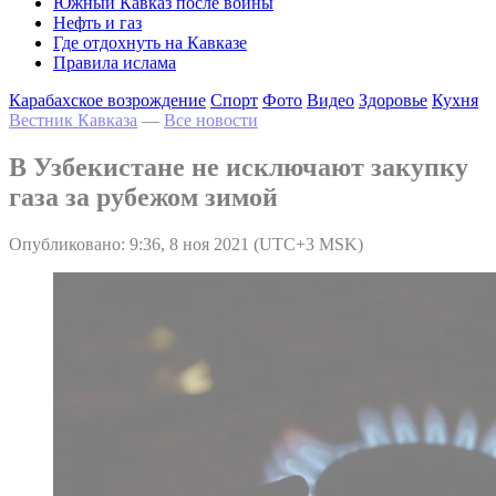
Южный Кавказ после войны
Нефть и газ
Где отдохнуть на Кавказе
Правила ислама
Карабахское возрождение
Спорт
Фото
Видео
Здоровье
Кухня
Вестник Кавказа
—
Все новости
В Узбекистане не исключают закупку
газа за рубежом зимой
Опубликовано: 9:36, 8 ноя 2021 (UTC+3 MSK)