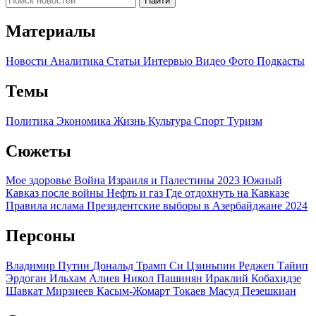
Найти
Материалы
Новости
Аналитика
Статьи
Интервью
Видео
Фото
Подкасты
Темы
Политика
Экономика
Жизнь
Культура
Спорт
Туризм
Сюжеты
Мое здоровье
Война Израиля и Палестины 2023
Южный
Кавказ после войны
Нефть и газ
Где отдохнуть на Кавказе
Правила ислама
Президентские выборы в Азербайджане 2024
Персоны
Владимир Путин
Дональд Трамп
Си Цзиньпин
Реджеп Тайип
Эрдоган
Ильхам Алиев
Никол Пашинян
Ираклий Кобахидзе
Шавкат Мирзиеев
Касым-Жомарт Токаев
Масуд Пезешкиан