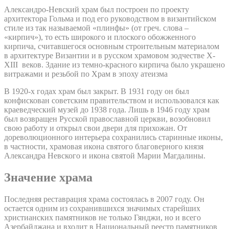
Александро-Невский храм был построен по проекту
архитектора Гольма и под его руководством в византийском
стиле из так называемой «плинфы» (от греч. слова –
«кирпич»), то есть широкого и плоского обожженного
кирпича, считавшегося основным строительным материалом
в архитектуре Византии и в русском храмовом зодчестве X-
XIII веков. Здание из темно-красного кирпича было украшено
витражами и резьбой по Храм в эпоху атеизма
В 1920-х годах храм был закрыт. В 1931 году он был
конфискован советским правительством и использовался как
краеведческий музей до 1938 года. Лишь в 1946 году храм
был возвращен Русской православной церкви, возобновил
свою работу и открыл свои двери для прихожан. От
дореволюционного интерьера сохранились старинные иконы,
в частности, храмовая икона святого благоверного князя
Александра Невского и икона святой Марии Магдалины.
Значение храма
Последняя реставрация храма состоялась в 2007 году. Он
остается одним из сохранившихся значимых старейших
христианских памятников не только Гянджи, но и всего
Азербайджана и входит в Национальный реестр памятников