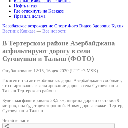
Южный Кавказ после войны
Нефть и газ
Где отдохнуть на Кавказе
Правила ислама
Карабахское возрождение
Спорт
Фото
Видео
Здоровье
Кухня
Вестник Кавказа
—
Все новости
В Тертерском районе Азербайджана
асфальтируют дорогу в села
Суговушан и Талыш (ФОТО)
Опубликовано: 12:15, 16 дек 2020 (UTC+3 MSK)
Госагентство автомобильных дорог Азербайджана сообщает,
что стартовало асфальтирование дорог в села Суговушан и
Талыш Тертерского района.
Будет заасфальтировано 28,5 км, ширина дороги составил 9
метров, она будет двусторонней. Новая дорога свяжет Тертер,
Суговушан и Талыш.
Читайте нас в