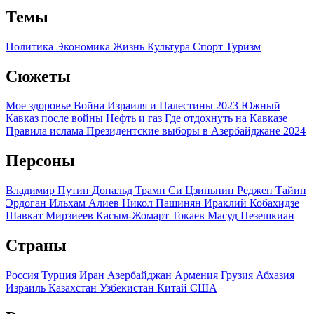
Темы
Политика
Экономика
Жизнь
Культура
Спорт
Туризм
Сюжеты
Мое здоровье
Война Израиля и Палестины 2023
Южный
Кавказ после войны
Нефть и газ
Где отдохнуть на Кавказе
Правила ислама
Президентские выборы в Азербайджане 2024
Персоны
Владимир Путин
Дональд Трамп
Си Цзиньпин
Реджеп Тайип
Эрдоган
Ильхам Алиев
Никол Пашинян
Ираклий Кобахидзе
Шавкат Мирзиеев
Касым-Жомарт Токаев
Масуд Пезешкиан
Страны
Россия
Турция
Иран
Азербайджан
Армения
Грузия
Абхазия
Израиль
Казахстан
Узбекистан
Китай
США