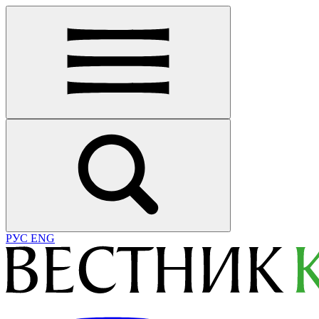
РУС
ENG