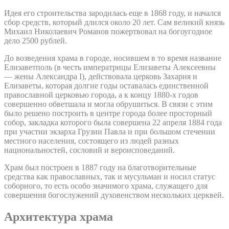
Идея его строительства зародилась еще в 1868 году, и начался
сбор средств, который длился около 20 лет. Сам великий князь
Михаил Николаевич Романов пожертвовал на богоугодное
дело 2500 рублей.
До возведения храма в городе, носившем в то время название
Елизаветполь (в честь императрицы Елизаветы Алексеевны
— жены Александра I), действовала церковь Захария и
Елизаветы, которая долгие годы оставалась единственной
православной церковью города, а к концу 1880-х годов
совершенно обветшала и могла обрушиться. В связи с этим
было решено построить в центре города более просторный
собор, закладка которого была совершена 22 апреля 1884 года
при участии экзарха Грузии Павла и при большом стечении
местного населения, состоящего из людей разных
национальностей, сословий и вероисповеданий.
Храм был построен в 1887 году на благотворительные
средства как православных, так и мусульман и носил статус
соборного, то есть особо значимого храма, служащего для
совершения богослужений духовенством нескольких церквей.
Архитектура храма