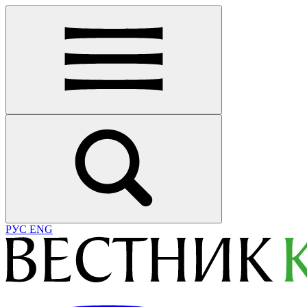
РУС
ENG