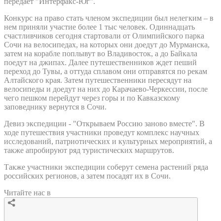
передает "Интерфакс-Юг".
Конкурс на право стать членом экспедиции был нелегким – в
нем приняли участие более 1 тыс человек. Одиннадцать
счастливчиков сегодня стартовали от Олимпийского парка
Сочи на велосипедах, на которых они доедут до Мурманска,
затем на корабле поплывут во Владивосток, а до Байкала
поедут на джипах. Далее путешественников ждет пеший
переход до Тувы, а оттуда сплавом они отправятся по рекам
Алтайского края. Затем путешественники пересядут на
велосипеды и доедут на них до Карачаево-Черкессии, после
чего пешком перейдут через горы и по Кавказскому
заповеднику вернутся в Сочи.
Девиз экспедиции - "Открываем Россию заново вместе". В
ходе путешествия участники проведут комплекс научных
исследований, патриотических и культурных мероприятий, а
также апробируют ряд туристических маршрутов.
Также участники экспедиции соберут семена растений ряда
российских регионов, а затем посадят их в Сочи.
Читайте нас в