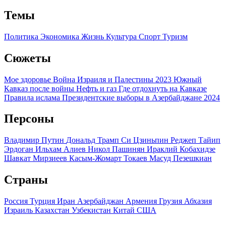
Темы
Политика
Экономика
Жизнь
Культура
Спорт
Туризм
Сюжеты
Мое здоровье
Война Израиля и Палестины 2023
Южный
Кавказ после войны
Нефть и газ
Где отдохнуть на Кавказе
Правила ислама
Президентские выборы в Азербайджане 2024
Персоны
Владимир Путин
Дональд Трамп
Си Цзиньпин
Реджеп Тайип
Эрдоган
Ильхам Алиев
Никол Пашинян
Ираклий Кобахидзе
Шавкат Мирзиеев
Касым-Жомарт Токаев
Масуд Пезешкиан
Страны
Россия
Турция
Иран
Азербайджан
Армения
Грузия
Абхазия
Израиль
Казахстан
Узбекистан
Китай
США