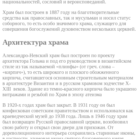
национальностей, сословий и вероисповеданий.
Храм был построен в 1887 году на благотворительные
средства как православных, так и мусульман и носил статус
соборного, то есть особо значимого храма, служащего для
совершения богослужений духовенством нескольких церквей.
Архитектура храма
Александро-Невский храм был построен по проекту
архитектора Гольма и под его руководством в византийском
стиле из так называемой «плинфы» (от греч. слова –
«кирпич»), то есть широкого и плоского обожженного
кирпича, считавшегося основным строительным материалом
в архитектуре Византии и в русском храмовом зодчестве X-
XIII веков. Здание из темно-красного кирпича было украшено
витражами и резьбой по Храм в эпоху атеизма
В 1920-х годах храм был закрыт. В 1931 году он был
конфискован советским правительством и использовался как
краеведческий музей до 1938 года. Лишь в 1946 году храм
был возвращен Русской православной церкви, возобновил
свою работу и открыл свои двери для прихожан. От
дореволюционного интерьера сохранились старинные иконы,
в частности, храмовая икона святого благоверного князя