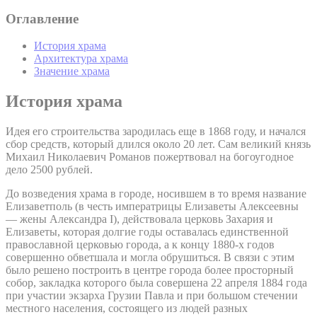
Оглавление
История храма
Архитектура храма
Значение храма
История храма
Идея его строительства зародилась еще в 1868 году, и начался
сбор средств, который длился около 20 лет. Сам великий князь
Михаил Николаевич Романов пожертвовал на богоугодное
дело 2500 рублей.
До возведения храма в городе, носившем в то время название
Елизаветполь (в честь императрицы Елизаветы Алексеевны
— жены Александра I), действовала церковь Захария и
Елизаветы, которая долгие годы оставалась единственной
православной церковью города, а к концу 1880-х годов
совершенно обветшала и могла обрушиться. В связи с этим
было решено построить в центре города более просторный
собор, закладка которого была совершена 22 апреля 1884 года
при участии экзарха Грузии Павла и при большом стечении
местного населения, состоящего из людей разных