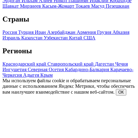
Эрдоган
Ильхам Алиев
Никол Пашинян
Ираклий Кобахидзе
Шавкат Мирзиеев
Касым-Жомарт Токаев
Масуд Пезешкиан
Страны
Россия
Турция
Иран
Азербайджан
Армения
Грузия
Абхазия
Израиль
Казахстан
Узбекистан
Китай
США
Регионы
Краснодарский край
Ставропольский край
Дагестан
Чечня
Ингушетия
Северная Осетия
Кабардино-Балкария
Карачаево-
Черкесия
Адыгея
Крым
Мы используем файлы cookie и обрабатываем персональные
данные с использованием Яндекс Метрики, чтобы обеспечить
вам наилучшее взаимодействие с нашим веб-сайтом.
ОК