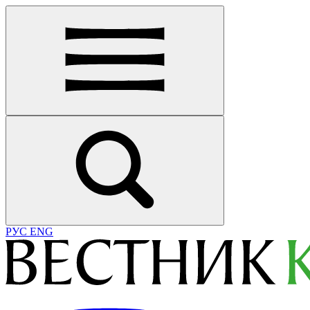
РУС
ENG