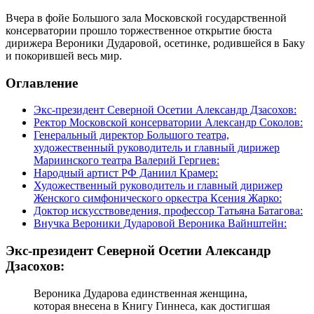
Вчера в фойе Большого зала Московской государственной
консерватории прошло торжественное открытие бюста
дирижера Вероники Дударовой, осетинке, родившейся в Баку
и покорившей весь мир.
Оглавление
Экс-президент Северной Осетии Александр Дзасохов:
Ректор Московской консерватории Александр Соколов:
Генеральный директор Большого театра,
художественный руководитель и главный дирижер
Мариинского театра Валерий Гергиев:
Народный артист РФ Даниил Крамер:
Художественный руководитель и главный дирижер
Женского симфонического оркестра Ксения Жарко:
Доктор искусствоведения, профессор Татьяна Батагова:
Внучка Вероники Дударовой Вероника Вайнштейн:
Экс-президент Северной Осетии Александр
Дзасохов:
Вероника Дударова единственная женщина,
которая внесена в Книгу Гиннеса, как достигшая