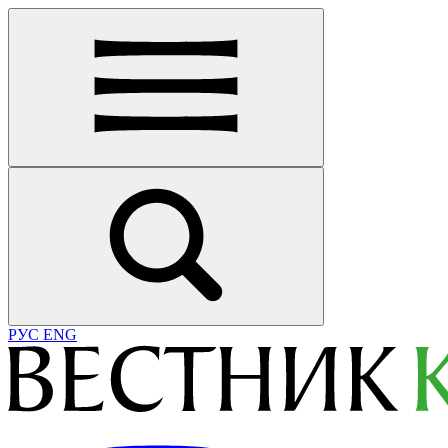
РУС
ENG