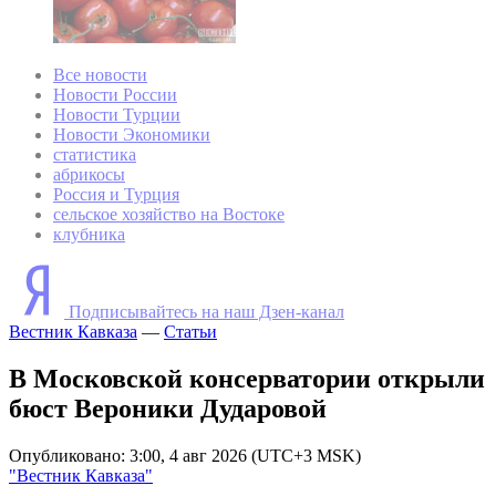
Все новости
Новости России
Новости Турции
Новости Экономики
статистика
абрикосы
Россия и Турция
сельское хозяйство на Востоке
клубника
Подписывайтесь на наш Дзен-канал
Вестник Кавказа
—
Статьи
В Московской консерватории открыли
бюст Вероники Дударовой
Опубликовано: 3:00, 4 авг 2026 (UTC+3 MSK)
"Вестник Кавказа"