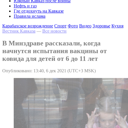
Южный Кавказ после войны
Нефть и газ
Где отдохнуть на Кавказе
Правила ислама
Карабахское возрождение
Спорт
Фото
Видео
Здоровье
Кухня
Вестник Кавказа
—
Все новости
В Минздраве рассказали, когда
начнутся испытания вакцины от
ковида для детей от 6 до 11 лет
Опубликовано: 13:40, 6 дек 2021 (UTC+3 MSK)