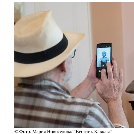
© Фото: Мария Новоселова/ “Вестник Кавказа“