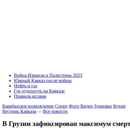
Война Израиля и Палестины 2023
Южный Кавказ после войны
Нефть и газ
Где отдохнуть на Кавказе
Правила ислама
Карабахское возрождение
Спорт
Фото
Видео
Здоровье
Кухня
Вестник Кавказа
—
Все новости
В Грузии зафиксирован максимум смерт