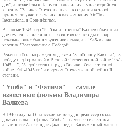
дня", а позже Роман Кармен включил их в многосерийную
картину "Великая Отечественная", в создании которой
принимали участие американская компания Air Time
International и Совинфильм.
В фильме 1943 года "Рыбаки-патриоты" Валиев объединил
две тематические линии — фронтовые эпизоды и кадры,
показывающие будни тружеников тыла, а в 1945-м снял
картину "Возвращение с Победой".
Режиссер был награжден медалями "За оборону Кавказа", "За
победу над Германией в Великой Отечественной войне 1941-
1945 гг.", "За доблестный труд в Великой Отечественной
войне 1941-1945 гг." и орденом Отечественной войны II
степени.
"Ушба" и "Фатима" — самые
известные фильмы Владимира
Валиева
В 1946 году на Тбилисской киностудии режиссер создал
документальный фильм "Ушба" в память об известном
альпинисте Александре Джапаридзе. Заслуженный мастер