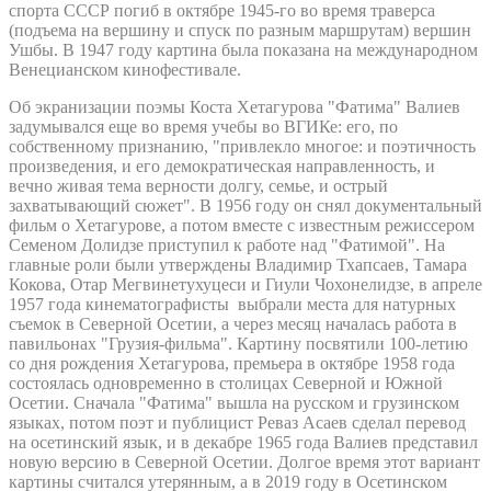
спорта СССР погиб в октябре 1945-го во время траверса
(подъема на вершину и спуск по разным маршрутам) вершин
Ушбы. В 1947 году картина была показана на международном
Венецианском кинофестивале.
Об экранизации поэмы Коста Хетагурова "Фатима" Валиев
задумывался еще во время учебы во ВГИКе: его, по
собственному признанию, "привлекло многое: и поэтичность
произведения, и его демократическая направленность, и
вечно живая тема верности долгу, семье, и острый
захватывающий сюжет". В 1956 году он снял документальный
фильм о Хетагурове, а потом вместе с известным режиссером
Семеном Долидзе приступил к работе над "Фатимой". На
главные роли были утверждены Владимир Тхапсаев, Тамара
Кокова, Отар Мегвинетухуцеси и Гиули Чохонелидзе, в апреле
1957 года кинематографисты выбрали места для натурных
съемок в Северной Осетии, а через месяц началась работа в
павильонах "Грузия-фильма". Картину посвятили 100-летию
со дня рождения Хетагурова, премьера в октябре 1958 года
состоялась одновременно в столицах Северной и Южной
Осетии. Сначала "Фатима" вышла на русском и грузинском
языках, потом поэт и публицист Реваз Асаев сделал перевод
на осетинский язык, и в декабре 1965 года Валиев представил
новую версию в Северной Осетии. Долгое время этот вариант
картины считался утерянным, а в 2019 году в Осетинском