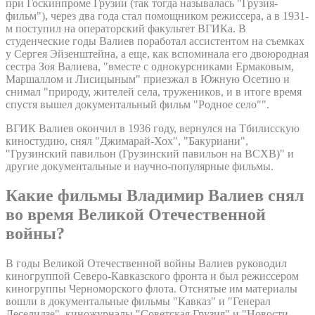
при Госкинпроме Грузии (так тогда называлась "Грузия-
фильм"), через два года стал помощником режиссера, а в 1931-
м поступил на операторский факультет ВГИКа. В
студенческие годы Валиев поработал ассистентом на съемках
у Сергея Эйзенштейна, а еще, как вспоминала его двоюродная
сестра Зоя Валиева, "вместе с однокурсниками Ермаковым,
Маршаллом и Лисицыным" приезжал в Южную Осетию и
снимал "природу, жителей села, тружеников, и в итоге время
спустя вышел документальный фильм "Родное село"".
ВГИК Валиев окончил в 1936 году, вернулся на Тбилисскую
киностудию, снял "Джимарай-Хох", "Бакуриани",
"Грузинский павильон (Грузинский павильон на ВСХВ)" и
другие документальные и научно-популярные фильмы.
Какие фильмы Владимир Валиев снял
во время Великой Отечественной
войны?
В годы Великой Отечественной войны Валиев руководил
киногруппой Северо-Кавказского фронта и был режиссером
киногруппы Черноморского флота. Отснятые им материалы
вошли в документальные фильмы "Кавказ" и "Генерал
Леселидзе", киножурналы "Советская Грузия" и "Новости