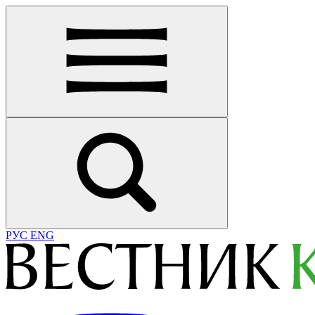
РУС
ENG