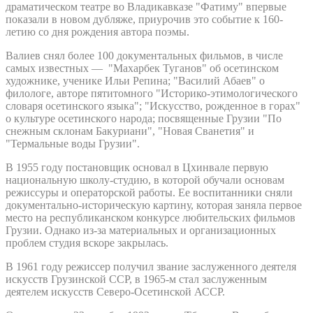
драматическом театре во Владикавказе "Фатиму" впервые
показали в новом дубляже, приурочив это событие к 160-
летию со дня рождения автора поэмы.
Валиев снял более 100 документальных фильмов, в числе
самых известных — "Махарбек Туганов" об осетинском
художнике, ученике Ильи Репина; "Василий Абаев" о
филологе, авторе пятитомного "Историко-этимологического
словаря осетинского языка"; "Искусство, рожденное в горах"
о культуре осетинского народа; посвященные Грузии "По
снежным склонам Бакуриани", "Новая Сванетия" и
"Термальные воды Грузии".
В 1955 году постановщик основал в Цхинвале первую
национальную школу-студию, в которой обучали основам
режиссуры и операторской работы. Ее воспитанники сняли
документально-историческую картину, которая заняла первое
место на республиканском конкурсе любительских фильмов
Грузии. Однако из-за материальных и организационных
проблем студия вскоре закрылась.
В 1961 году режиссер получил звание заслуженного деятеля
искусств Грузинской ССР, в 1965-м стал заслуженным
деятелем искусств Северо-Осетинской АССР.