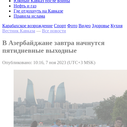
Южный Кавказ после войны
Нефть и газ
Где отдохнуть на Кавказе
Правила ислама
Карабахское возрождение
Спорт
Фото
Видео
Здоровье
Кухня
Вестник Кавказа
—
Все новости
В Азербайджане завтра начнутся
пятидневные выходные
Опубликовано: 10:16, 7 ноя 2023 (UTC+3 MSK)