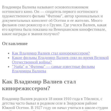
Владимира Валиева называют основоположником
осетинского кино. Он — создатель первого осетинского
художественного фильма "Фатима", автор хроникальных и
документальных кинолент об Осетии и ее жителях. Много
фильмов снял режиссер и о Грузии. Где учился Валиев, какая
его картина была показана на Венецианском кинофестивале,
какие награды и звания получил?
Оглавление
Как Владимир Валиев стал кинорежиссером?
Какие фильмы Владимир Валиев снял во время Великой
Отечественной войны?
"Ушба" и "Фатима" — самые известные фильмы
Владимира Валиева
Как Владимир Валиев стал
кинорежиссером?
Владимир Валиев родился 18 июня 1910 года в Тбилиси, с
детства часто бывал в родовом селе в Знаурском районе
Южной Осетии. В 1927 году он начал учиться в школе-студии