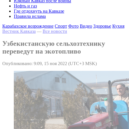
Южный Кавказ после войны
Нефть и газ
Где отдохнуть на Кавказе
Правила ислама
Карабахское возрождение
Спорт
Фото
Видео
Здоровье
Кухня
Вестник Кавказа
—
Все новости
Узбекистанскую сельхозтехнику
переведут на экотопливо
Опубликовано: 9:09, 15 ноя 2022 (UTC+3 MSK)