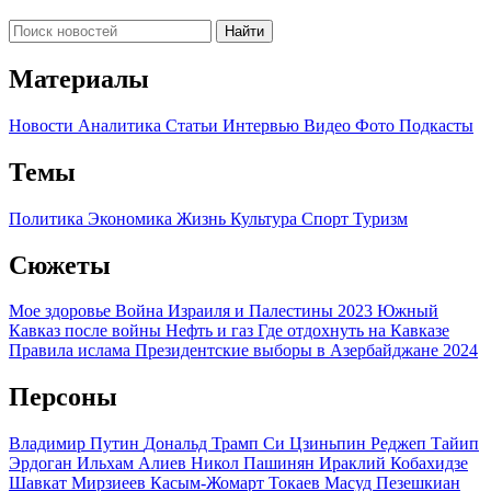
Найти
Материалы
Новости
Аналитика
Статьи
Интервью
Видео
Фото
Подкасты
Темы
Политика
Экономика
Жизнь
Культура
Спорт
Туризм
Сюжеты
Мое здоровье
Война Израиля и Палестины 2023
Южный
Кавказ после войны
Нефть и газ
Где отдохнуть на Кавказе
Правила ислама
Президентские выборы в Азербайджане 2024
Персоны
Владимир Путин
Дональд Трамп
Си Цзиньпин
Реджеп Тайип
Эрдоган
Ильхам Алиев
Никол Пашинян
Ираклий Кобахидзе
Шавкат Мирзиеев
Касым-Жомарт Токаев
Масуд Пезешкиан