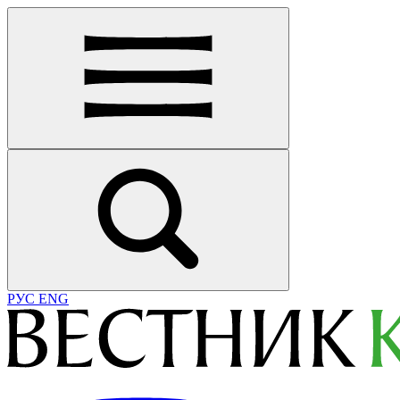
РУС
ENG