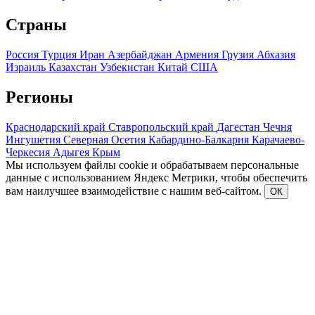
Страны
Россия
Турция
Иран
Азербайджан
Армения
Грузия
Абхазия
Израиль
Казахстан
Узбекистан
Китай
США
Регионы
Краснодарский край
Ставропольский край
Дагестан
Чечня
Ингушетия
Северная Осетия
Кабардино-Балкария
Карачаево-
Черкесия
Адыгея
Крым
Мы используем файлы cookie и обрабатываем персональные
данные с использованием Яндекс Метрики, чтобы обеспечить
вам наилучшее взаимодействие с нашим веб-сайтом.
ОК