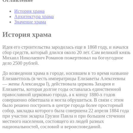
История храма
Архитектура храма
Значение храма
История храма
Идея его строительства зародилась еще в 1868 году, и начался
сбор средств, который длился около 20 лет. Сам великий князь
Михаил Николаевич Романов пожертвовал на богоугодное
дело 2500 рублей.
До возведения храма в городе, носившем в то время название
Елизаветполь (в честь императрицы Елизаветы Алексеевны
— жены Александра I), действовала церковь Захария и
Елизаветы, которая долгие годы оставалась единственной
православной церковью города, а к концу 1880-х годов
совершенно обветшала и могла обрушиться. В связи с этим
было решено построить в центре города более просторный
собор, закладка которого была совершена 22 апреля 1884 года
при участии экзарха Грузии Павла и при большом стечении
местного населения, состоящего из людей разных
национальностей, сословий и вероисповеданий.