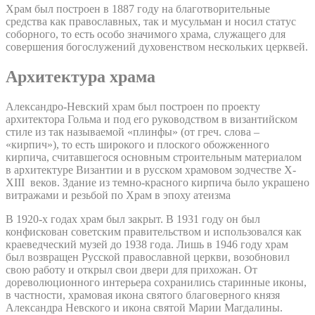
Храм был построен в 1887 году на благотворительные
средства как православных, так и мусульман и носил статус
соборного, то есть особо значимого храма, служащего для
совершения богослужений духовенством нескольких церквей.
Архитектура храма
Александро-Невский храм был построен по проекту
архитектора Гольма и под его руководством в византийском
стиле из так называемой «плинфы» (от греч. слова –
«кирпич»), то есть широкого и плоского обожженного
кирпича, считавшегося основным строительным материалом
в архитектуре Византии и в русском храмовом зодчестве X-
XIII веков. Здание из темно-красного кирпича было украшено
витражами и резьбой по Храм в эпоху атеизма
В 1920-х годах храм был закрыт. В 1931 году он был
конфискован советским правительством и использовался как
краеведческий музей до 1938 года. Лишь в 1946 году храм
был возвращен Русской православной церкви, возобновил
свою работу и открыл свои двери для прихожан. От
дореволюционного интерьера сохранились старинные иконы,
в частности, храмовая икона святого благоверного князя
Александра Невского и икона святой Марии Магдалины.