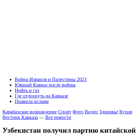
Война Израиля и Палестины 2023
Южный Кавказ после войны
Нефть и газ
Где отдохнуть на Кавказе
Правила ислама
Карабахское возрождение
Спорт
Фото
Видео
Здоровье
Кухня
Вестник Кавказа
—
Все новости
Узбекистан получил партию китайской