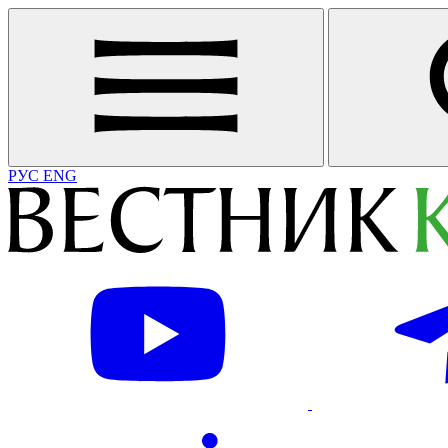
РУС
ENG