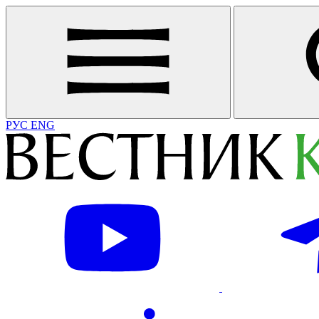
РУС
ENG