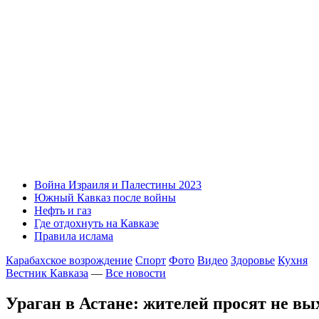
Война Израиля и Палестины 2023
Южный Кавказ после войны
Нефть и газ
Где отдохнуть на Кавказе
Правила ислама
Карабахское возрождение
Спорт
Фото
Видео
Здоровье
Кухня
Вестник Кавказа
—
Все новости
Ураган в Астане: жителей просят не вы