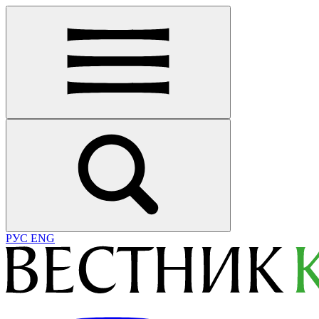
РУС
ENG