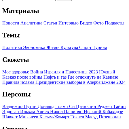
Материалы
Новости
Аналитика
Статьи
Интервью
Видео
Фото
Подкасты
Темы
Политика
Экономика
Жизнь
Культура
Спорт
Туризм
Сюжеты
Мое здоровье
Война Израиля и Палестины 2023
Южный
Кавказ после войны
Нефть и газ
Где отдохнуть на Кавказе
Правила ислама
Президентские выборы в Азербайджане 2024
Персоны
Владимир Путин
Дональд Трамп
Си Цзиньпин
Реджеп Тайип
Эрдоган
Ильхам Алиев
Никол Пашинян
Ираклий Кобахидзе
Шавкат Мирзиеев
Касым-Жомарт Токаев
Масуд Пезешкиан