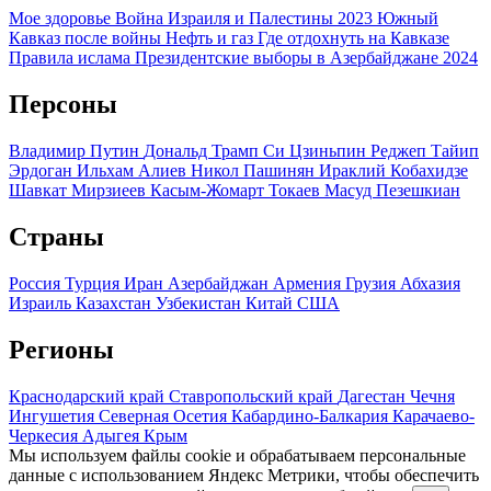
Мое здоровье
Война Израиля и Палестины 2023
Южный
Кавказ после войны
Нефть и газ
Где отдохнуть на Кавказе
Правила ислама
Президентские выборы в Азербайджане 2024
Персоны
Владимир Путин
Дональд Трамп
Си Цзиньпин
Реджеп Тайип
Эрдоган
Ильхам Алиев
Никол Пашинян
Ираклий Кобахидзе
Шавкат Мирзиеев
Касым-Жомарт Токаев
Масуд Пезешкиан
Страны
Россия
Турция
Иран
Азербайджан
Армения
Грузия
Абхазия
Израиль
Казахстан
Узбекистан
Китай
США
Регионы
Краснодарский край
Ставропольский край
Дагестан
Чечня
Ингушетия
Северная Осетия
Кабардино-Балкария
Карачаево-
Черкесия
Адыгея
Крым
Мы используем файлы cookie и обрабатываем персональные
данные с использованием Яндекс Метрики, чтобы обеспечить