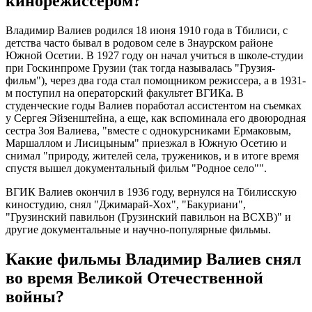
кинорежиссером?
Владимир Валиев родился 18 июня 1910 года в Тбилиси, с
детства часто бывал в родовом селе в Знаурском районе
Южной Осетии. В 1927 году он начал учиться в школе-студии
при Госкинпроме Грузии (так тогда называлась "Грузия-
фильм"), через два года стал помощником режиссера, а в 1931-
м поступил на операторский факультет ВГИКа. В
студенческие годы Валиев поработал ассистентом на съемках
у Сергея Эйзенштейна, а еще, как вспоминала его двоюродная
сестра Зоя Валиева, "вместе с однокурсниками Ермаковым,
Маршаллом и Лисицыным" приезжал в Южную Осетию и
снимал "природу, жителей села, тружеников, и в итоге время
спустя вышел документальный фильм "Родное село"".
ВГИК Валиев окончил в 1936 году, вернулся на Тбилисскую
киностудию, снял "Джимарай-Хох", "Бакуриани",
"Грузинский павильон (Грузинский павильон на ВСХВ)" и
другие документальные и научно-популярные фильмы.
Какие фильмы Владимир Валиев снял
во время Великой Отечественной
войны?