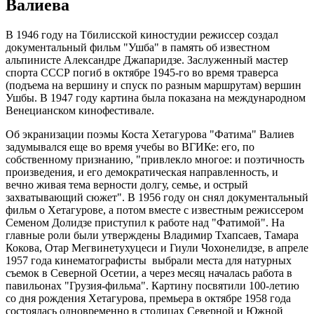
Валиева
В 1946 году на Тбилисской киностудии режиссер создал
документальный фильм "Ушба" в память об известном
альпинисте Александре Джапаридзе. Заслуженный мастер
спорта СССР погиб в октябре 1945-го во время траверса
(подъема на вершину и спуск по разным маршрутам) вершин
Ушбы. В 1947 году картина была показана на международном
Венецианском кинофестивале.
Об экранизации поэмы Коста Хетагурова "Фатима" Валиев
задумывался еще во время учебы во ВГИКе: его, по
собственному признанию, "привлекло многое: и поэтичность
произведения, и его демократическая направленность, и
вечно живая тема верности долгу, семье, и острый
захватывающий сюжет". В 1956 году он снял документальный
фильм о Хетагурове, а потом вместе с известным режиссером
Семеном Долидзе приступил к работе над "Фатимой". На
главные роли были утверждены Владимир Тхапсаев, Тамара
Кокова, Отар Мегвинетухуцеси и Гиули Чохонелидзе, в апреле
1957 года кинематографисты выбрали места для натурных
съемок в Северной Осетии, а через месяц началась работа в
павильонах "Грузия-фильма". Картину посвятили 100-летию
со дня рождения Хетагурова, премьера в октябре 1958 года
состоялась одновременно в столицах Северной и Южной