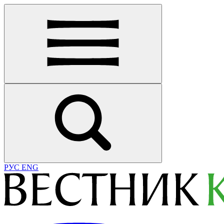
РУС
ENG