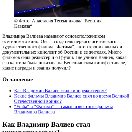
© Фото: Анастасия Тесемникова/ “Вестник
Кавказа“
Владимира Валиева называют основоположником
осетинского кино. Он — создатель первого осетинского
художественного фильма "Фатима", автор хроникальных и
документальных кинолент об Осетии и ее жителях. Много
фильмов снял режиссер и о Грузии. Где учился Валиев, какая
его картина была показана на Венецианском кинофестивале,
какие награды и звания получил?
Оглавление
Как Владимир Валиев стал кинорежиссером?
Какие фильмы Владимир Валиев снял во время Великой
Отечественной войны?
"Ушба" и "Фатима" — самые известные фильмы
Владимира Валиева
Как Владимир Валиев стал