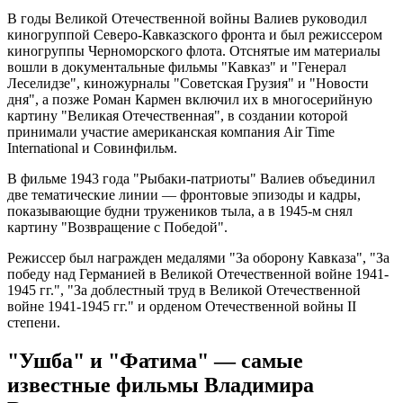
В годы Великой Отечественной войны Валиев руководил
киногруппой Северо-Кавказского фронта и был режиссером
киногруппы Черноморского флота. Отснятые им материалы
вошли в документальные фильмы "Кавказ" и "Генерал
Леселидзе", киножурналы "Советская Грузия" и "Новости
дня", а позже Роман Кармен включил их в многосерийную
картину "Великая Отечественная", в создании которой
принимали участие американская компания Air Time
International и Совинфильм.
В фильме 1943 года "Рыбаки-патриоты" Валиев объединил
две тематические линии — фронтовые эпизоды и кадры,
показывающие будни тружеников тыла, а в 1945-м снял
картину "Возвращение с Победой".
Режиссер был награжден медалями "За оборону Кавказа", "За
победу над Германией в Великой Отечественной войне 1941-
1945 гг.", "За доблестный труд в Великой Отечественной
войне 1941-1945 гг." и орденом Отечественной войны II
степени.
"Ушба" и "Фатима" — самые
известные фильмы Владимира