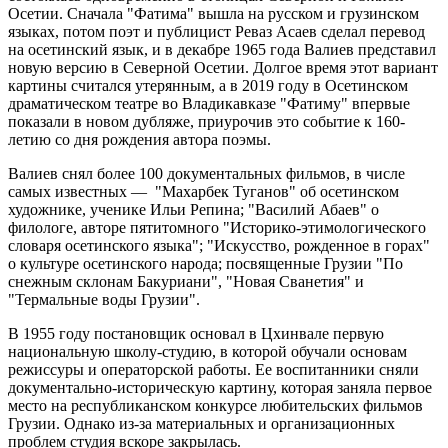
Осетии. Сначала "Фатима" вышла на русском и грузинском
языках, потом поэт и публицист Реваз Асаев сделал перевод
на осетинский язык, и в декабре 1965 года Валиев представил
новую версию в Северной Осетии. Долгое время этот вариант
картины считался утерянным, а в 2019 году в Осетинском
драматическом театре во Владикавказе "Фатиму" впервые
показали в новом дубляже, приурочив это событие к 160-
летию со дня рождения автора поэмы.
Валиев снял более 100 документальных фильмов, в числе
самых известных — "Махарбек Туганов" об осетинском
художнике, ученике Ильи Репина; "Василий Абаев" о
филологе, авторе пятитомного "Историко-этимологического
словаря осетинского языка"; "Искусство, рожденное в горах"
о культуре осетинского народа; посвященные Грузии "По
снежным склонам Бакуриани", "Новая Сванетия" и
"Термальные воды Грузии".
В 1955 году постановщик основал в Цхинвале первую
национальную школу-студию, в которой обучали основам
режиссуры и операторской работы. Ее воспитанники сняли
документально-историческую картину, которая заняла первое
место на республиканском конкурсе любительских фильмов
Грузии. Однако из-за материальных и организационных
проблем студия вскоре закрылась.