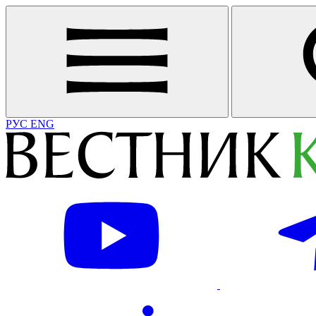
РУС
ENG