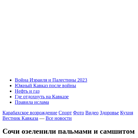
Война Израиля и Палестины 2023
Южный Кавказ после войны
Нефть и газ
Где отдохнуть на Кавказе
Правила ислама
Карабахское возрождение
Спорт
Фото
Видео
Здоровье
Кухня
Вестник Кавказа
—
Все новости
Сочи озеленили пальмами и самшитом