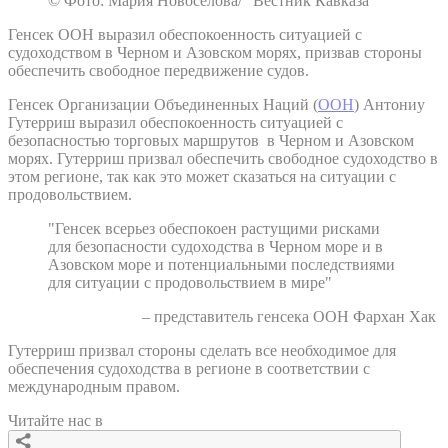
© Фото: Мария Новоселова/ “Вестник Кавказа“
Генсек ООН выразил обеспокоенность ситуацией с
судоходством в Черном и Азовском морях, призвав стороны
обеспечить свободное передвижение судов.
Генсек Организации Объединенных Наций (
ООН
) Антониу
Гутерриш выразил обеспокоенность ситуацией с
безопасностью торговых маршрутов в Черном и Азовском
морях. Гутерриш призвал обеспечить свободное судоходство в
этом регионе, так как это может сказаться на ситуации с
продовольствием.
"Генсек всерьез обеспокоен растущими рисками
для безопасности судоходства в Черном море и в
Азовском море и потенциальными последствиями
для ситуации с продовольствием в мире"
– представитель генсека ООН Фархан Хак
Гутерриш призвал стороны сделать все необходимое для
обеспечения судоходства в регионе в соответствии с
международным правом.
Читайте нас в