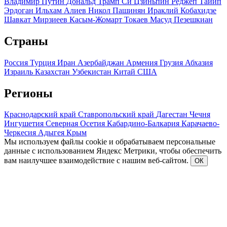
Владимир Путин
Дональд Трамп
Си Цзиньпин
Реджеп Тайип
Эрдоган
Ильхам Алиев
Никол Пашинян
Ираклий Кобахидзе
Шавкат Мирзиеев
Касым-Жомарт Токаев
Масуд Пезешкиан
Страны
Россия
Турция
Иран
Азербайджан
Армения
Грузия
Абхазия
Израиль
Казахстан
Узбекистан
Китай
США
Регионы
Краснодарский край
Ставропольский край
Дагестан
Чечня
Ингушетия
Северная Осетия
Кабардино-Балкария
Карачаево-
Черкесия
Адыгея
Крым
Мы используем файлы cookie и обрабатываем персональные
данные с использованием Яндекс Метрики, чтобы обеспечить
вам наилучшее взаимодействие с нашим веб-сайтом.
ОК