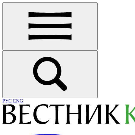
РУС
ENG