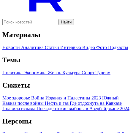
Найти
Материалы
Новости
Аналитика
Статьи
Интервью
Видео
Фото
Подкасты
Темы
Политика
Экономика
Жизнь
Культура
Спорт
Туризм
Сюжеты
Мое здоровье
Война Израиля и Палестины 2023
Южный
Кавказ после войны
Нефть и газ
Где отдохнуть на Кавказе
Правила ислама
Президентские выборы в Азербайджане 2024
Персоны