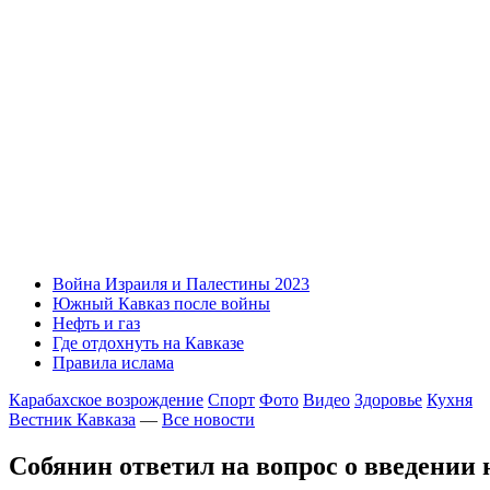
Война Израиля и Палестины 2023
Южный Кавказ после войны
Нефть и газ
Где отдохнуть на Кавказе
Правила ислама
Карабахское возрождение
Спорт
Фото
Видео
Здоровье
Кухня
Вестник Кавказа
—
Все новости
Собянин ответил на вопрос о введении