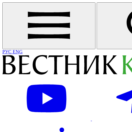
РУС
ENG