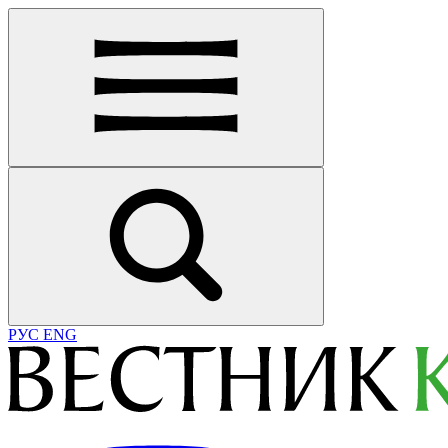
РУС
ENG