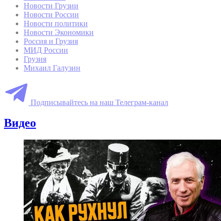
Новости Грузии
Новости России
Новости политики
Новости Экономики
Россия и Грузия
МИД России
Грузия
Михаил Галузин
Подписывайтесь на наш Телеграм-канал
Видео