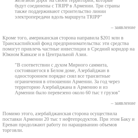
железной дорог на своей территории, которые
будут соединены с TRIPP в Армении. Три страны
также поддерживают строительство линии
электропередачи вдоль маршрута TRIPP"
– заявление
Кроме того, американская сторона направила $201 млн в
Транскаспийский фонд предпринимательства: эти средства
помогут привлечь частные инвестиции в Средний коридор на
Южном Кавказе и в Центральной Азии.
"В соответствии с духом Мирного саммита,
состоявшегося в Белом доме, Азербайджан в
одностороннем порядке снял все транзитные
ограничения в отношении Армении. За год через
территорию Азербайджана в Армению и из
Армении было перевезено около 60 тыс т грузов"
– заявление
Помимо этого, азербайджанская сторона осуществила
поставки Армении 20 тыс т нефтепродуктов. При этом Баку и
Ереван продолжают работу по наращиванию объемов
торговли.