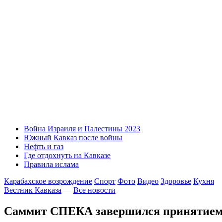
Война Израиля и Палестины 2023
Южный Кавказ после войны
Нефть и газ
Где отдохнуть на Кавказе
Правила ислама
Карабахское возрождение
Спорт
Фото
Видео
Здоровье
Кухня
Вестник Кавказа
—
Все новости
Саммит СПЕКА завершился принятием