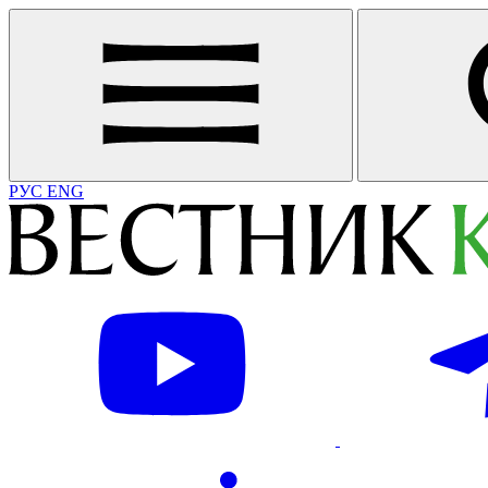
РУС
ENG